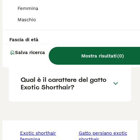
Quanto vivono i gatti Exotic
Femmina
Shorthair?
Maschio
Qual è la differenza tra un
Fascia di età
Persiano e un Exotic
Salva ricerca
Shorthair?
Mostra risultati
(
0
)
Qual è il carattere del gatto
Exotic Shorthair?
exotic shorthair
gatto persiano exotic
femmina
shorthair