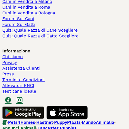
Cani in Vendita a Milano
Cani in Vendita a Roma
Cani in Vendita a Bologna
Forum Sui Cani
Forum Sui Gatti
Quiz: Quale Razza di Cane Scegliere
Quiz: Quale Razza di Gatto Scegliere
Informazione
Chi siamo
Privacy
Assistenza Clienti
Press
Termini e Condizioni
Allevatori ENCI
Test cane ideale
Pets4Homes
Hastnet
PuppyPlaats
MundoAnimalia
Annunci Animali
Lancaster Puppies