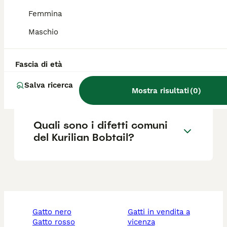
Femmina
Maschio
Kurilian Bobtail quanto vive?
Fascia di età
Quanto costa un gatto
Kurilian Bobtail?
Salva ricerca
Mostra risultati
(
0
)
Quali sono i difetti comuni
del Kurilian Bobtail?
gatto nero
gatti in vendita a
gatto rosso
vicenza