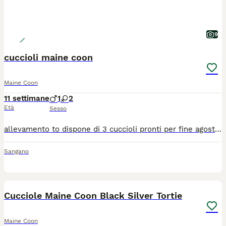
9
cuccioli maine coon
Maine Coon
11 settimane
1
2
Età
Sesso
allevamento to dispone di 3 cuccioli pronti per fine agosto..pedigree anfi ed esenti da tutte le patologie della razza N/N sano clear
Sangano
14
Cucciole Maine Coon Black Silver Tortie
Maine Coon