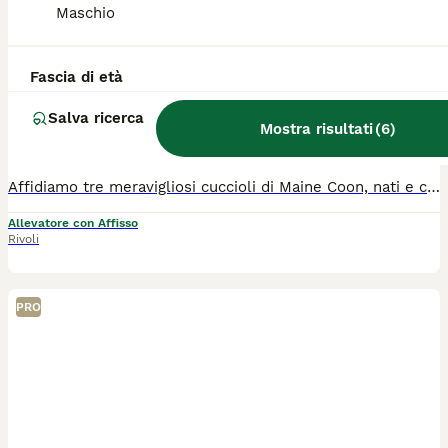
Maschio
Cuccioli Maine Coon Silver - 3 maschi disponibili
Fascia di età
Maine Coon
Salva ricerca
3 mesi
1
1300 €
Mostra risultati
(
6
)
Età
Prezzo
Sesso
Affidiamo tre meravigliosi cuccioli di Maine Coon, nati e cresciuti in ambiente domestico. Sono cuccioli sani, testati per le principali patologie genetiche, sverminati e vaccinati. Sono un pezzo di cuore della nostra famiglia e verranno ceduti soltanto a veri amanti degli animali, capaci di garantire loro una vita amorevole e cure attente. Non cerchiamo acquirenti, ma persone disposte ad accogliere un nuovo compagno di vita a quattro zampe e che desiderino tenerci sempre aggiornati sulla loro crescita. Saranno ceduti con libretto sanitario, microchip, pedigree Agi (preceduto da quello dei genitori) e regolare contratto di cessione come animali da compagnia con vincolo di non riproduzione. Per evitare malintesi e tutelare il benessere dei nostri gatti, saremo lieti di rispondere alle vostre domande. Per un primo contatto potete scrivere all'indirizzo email clarence.wings@libero.it Sarà molta apprezzata una vostra breve presentazione. Grazie!
Allevatore con Affisso
Rivoli
PRO