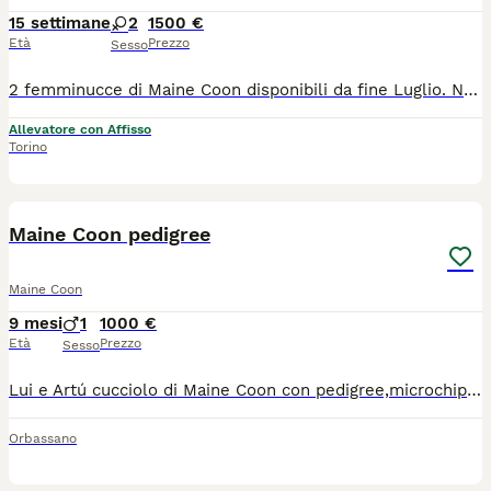
15 settimane
2
1500 €
Età
Prezzo
Sesso
2 femminucce di Maine Coon disponibili da fine Luglio. Nate il 24/4, colore black silver tortie, caratteri mansueti e affettuosi. Genitori testati per le principali patologie. Verranno cedute con ciclo vaccinale completo, microchip, contratto da compagnia e pedigree. Le cucciole sono nate e cresciute in ambiente domestico, abituate a cani, gatti e persone. Vengono manipolate quotidianamente per spazzolatura, taglio unghie e bagnetto. Abituate al trasportino.
Allevatore con Affisso
Torino
1
Maine Coon pedigree
Maine Coon
9 mesi
1
1000 €
Età
Prezzo
Sesso
Lui e Artú cucciolo di Maine Coon con pedigree,microchip vaccino che sta cercando una famiglia che si prenderà cura di lui!Ha un caractere molto dolcissimo è buono e cresciuto con i bambini.I genitori sono entrambi con pedigree Anfi e Enfi !Artu ha 3 mesi già pronto per conoscere una bella famiglia !!
Orbassano