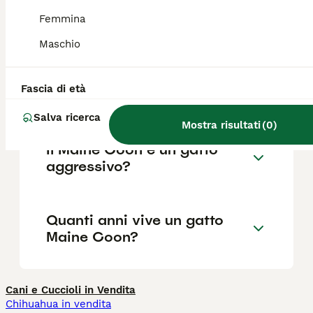
grande taglia, i costi di mantenimento per
cibo e cure sono leggermente superiori alla
Femmina
media.
Maschio
Quali sono i difetti dei Maine
Fascia di età
Coon?
Salva ricerca
Mostra risultati
(
0
)
Il Maine Coon è un gatto
aggressivo?
Quanti anni vive un gatto
Maine Coon?
Cani e Cuccioli in Vendita
Chihuahua in vendita