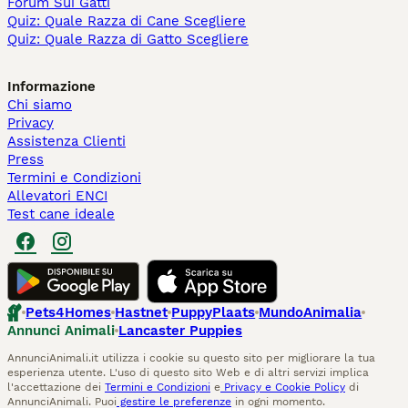
Forum Sui Gatti
Quiz: Quale Razza di Cane Scegliere
Quiz: Quale Razza di Gatto Scegliere
Informazione
Chi siamo
Privacy
Assistenza Clienti
Press
Termini e Condizioni
Allevatori ENCI
Test cane ideale
Pets4Homes
Hastnet
PuppyPlaats
MundoAnimalia
Annunci Animali
Lancaster Puppies
AnnunciAnimali.it utilizza i cookie su questo sito per migliorare la tua
esperienza utente. L'uso di questo sito Web e di altri servizi implica
l'accettazione dei
Termini e Condizioni
e
Privacy e Cookie Policy
di
AnnunciAnimali. Puoi
gestire le preferenze
in ogni momento.