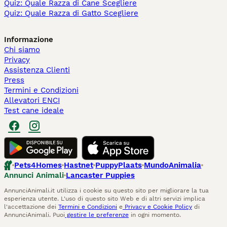
Quiz: Quale Razza di Cane Scegliere
Quiz: Quale Razza di Gatto Scegliere
Informazione
Chi siamo
Privacy
Assistenza Clienti
Press
Termini e Condizioni
Allevatori ENCI
Test cane ideale
Pets4Homes
Hastnet
PuppyPlaats
MundoAnimalia
Annunci Animali
Lancaster Puppies
AnnunciAnimali.it utilizza i cookie su questo sito per migliorare la tua
esperienza utente. L'uso di questo sito Web e di altri servizi implica
l'accettazione dei
Termini e Condizioni
e
Privacy e Cookie Policy
di
AnnunciAnimali. Puoi
gestire le preferenze
in ogni momento.