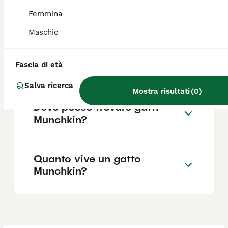
Quali sono i difetti dei
Femmina
Munchkin?
Maschio
Che razza di gatto è il
Fascia di età
Munchkin?
Salva ricerca
Mostra risultati
(
0
)
Dove posso trovare gatti
Munchkin?
Quanto vive un gatto
Munchkin?