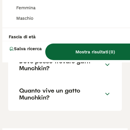
Quali sono i difetti dei
Femmina
Munchkin?
Maschio
Che razza di gatto è il
Fascia di età
Munchkin?
Salva ricerca
Mostra risultati
(
0
)
Dove posso trovare gatti
Munchkin?
Quanto vive un gatto
Munchkin?