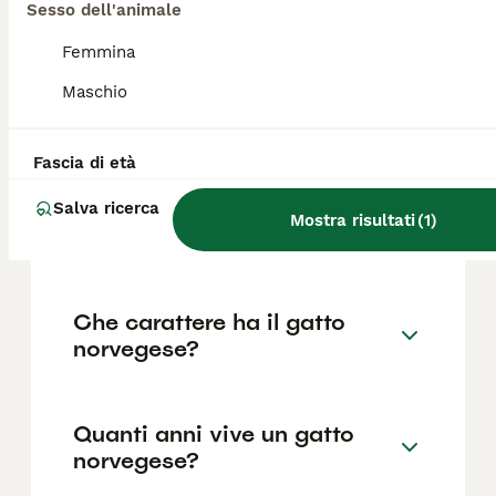
Sesso dell'animale
pregiato.
Femmina
Maschio
Qual è il gatto norvegese più
bello del mondo?
Fascia di età
Quali sono i difetti del gatto
Salva ricerca
Mostra risultati
(
1
)
norvegese delle foreste?
Che carattere ha il gatto
norvegese?
Quanti anni vive un gatto
norvegese?