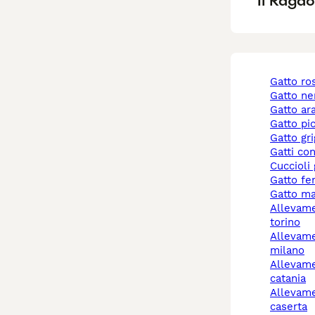
Il Ragdo
gatto r
gatto ne
gatto a
gatto pi
gatto gr
gatti co
cuccioli
gatto f
gatto m
allevamento gatti
torino
allevamento gatti
milano
allevamento gatti
catania
allevamento gatti
caserta