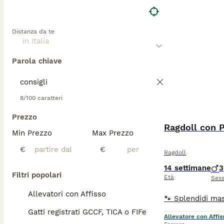
Distanza da te
Parola chiave
8/100 caratteri
Prezzo
Ragdoll con 
Min Prezzo
Max Prezzo
€
€
Ragdoll
14 settimane
3
Filtri popolari
Età
Ses
Allevatori con Affisso
Gatti registrati GCCF, TICA o FIFe
Allevatore con Affis