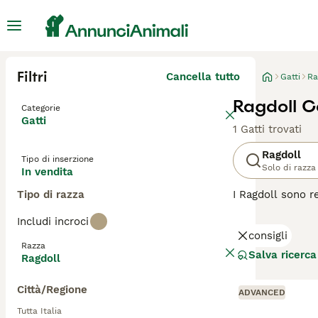
Filtri
Cancella tutto
Gatti
Ra
Ragdoll Co
Categorie
Gatti
1 Gatti trovati
Ragdoll
Tipo di inserzione
Solo di razza
In vendita
Tipo di razza
I Ragdoll sono r
aspetto affascin
Includi incroci
occhi azzurri. Q
consigli
con tutti, compre
Razza
Salva ricerca
Ragdoll
Leggi la
nostra p
Città/Regione
ADVANCED
Tutta Italia