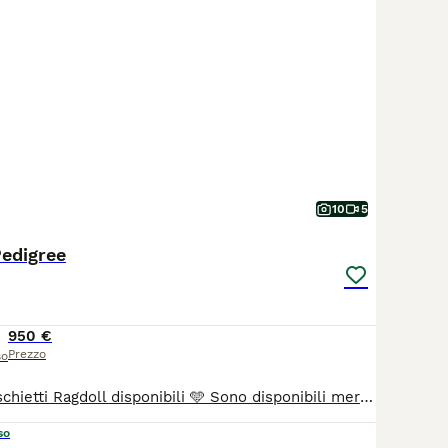
10
5
Pedigree
950 €
Prezzo
so
🐾 Splendidi maschietti Ragdoll disponibili 🩵 Sono disponibili meravigliosi maschietti Ragdoll nelle eleganti colorazioni Blue Mitted e Seal Mitted, pronti da subito a raggiungere la loro nuova famiglia. I nostri cuccioli sono cresciuti con amore in ambiente familiare, ben socializzati e selezionati con attenzione per salute, carattere e standard di razza. Sono dolcissimi, affettuosi e perfetti come compagni di vita. I genitori sono testati per le principali patologie genetiche della razza e vengono regolarmente sottoposti ai controlli sanitari consigliati. Ogni cucciolo verrà affidato con: 🐾 Pedigree FIAF 🐾 Microchip 🐾 Vaccinazioni e sverminazioni effettuate 🐾 Libretto sanitario 🐾 Certificato di buona salute rilasciato dal veterinario Cerchiamo famiglie amorevoli e responsabili che desiderino accogliere un Ragdoll come un vero membro della famiglia. Per maggiori informazioni, foto o per conoscere i nostri cuccioli, contattateci senza impegno. Allevamento Tenerdoll
so