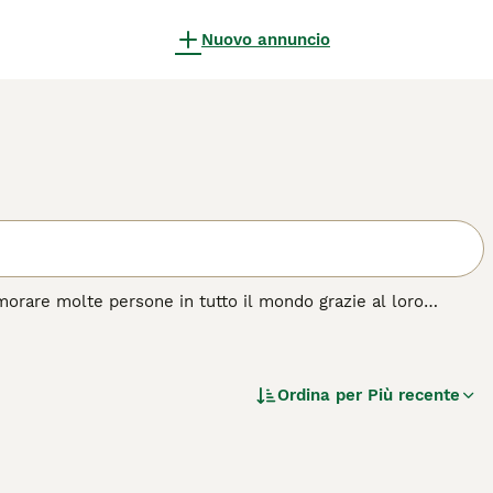
Nuovo annuncio
morare molte persone in tutto il mondo grazie al loro
ie dimensioni che vantano un pelo semilungo e bellissimi
tranquilli, il che significa che tendono ad andare d'accordo
Ordina per
Più recente
di gatto.