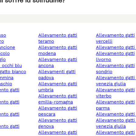
ll soffre la solitudine?
osso
allevamento gatti
allevamento gatti
ro
teramo
vercelli
rancione
allevamento gatti
allevamento gatti
ccolo
modena
allevamento gatti
igio
allevamento gatti
livorno
n occhi blu
ancona
allevamento gatti
 gatto bianco
allevamenti gatti
sondrio
emmina
padova
allevamento gatti friuli
aschio
allevamento gatti
venezia giulia
umbria
allevamento gatti
allevamento gatti
viterbo
emilia-romagna
allevamento gatti
allevamento gatti
parma
pescara
allevamento gatti 
allevamento gatti
allevamento gatti friuli-
genova
venezia giulia
allevamento gatti
allevamento gatti