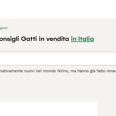
gdoll
nsigli Gatti in vendita
in Italia
elativamente nuovi nel mondo felino, ma hanno già fatto inna
ante e alla loro natura dolce e amichevole. Sono gatti di med
uesti adorabili animali sono noti per essere molto rilassati ed 
si i bambini e altri animali.
agina di consigli sul Ragdoll
per informazioni su questa razza 