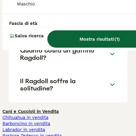
Maschio
riproduttori.
Fascia di età
Il Ragdoll fa danni in casa?
Salva ricerca
Mostra risultati
(
1
)
Quanto costa un gattino
Ragdoll?
Il Ragdoll soffre la
solitudine?
Cani e Cuccioli in Vendita
Chihuahua in vendita
Barboncino in vendita
Labrador in vendita
Pastore Tedesco in vendita