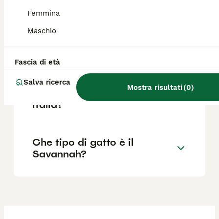
costose.
Femmina
Maschio
Il gatto gigante Savannah è
illegale in Italia?
Fascia di età
Salva ricerca
Mostra risultati
(
0
)
Come avere un Savannah in
Italia?
Che tipo di gatto è il
Savannah?