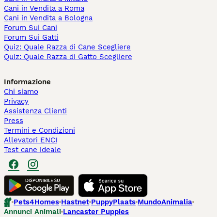
Cani in Vendita a Roma
Cani in Vendita a Bologna
Forum Sui Cani
Forum Sui Gatti
Quiz: Quale Razza di Cane Scegliere
Quiz: Quale Razza di Gatto Scegliere
Informazione
Chi siamo
Privacy
Assistenza Clienti
Press
Termini e Condizioni
Allevatori ENCI
Test cane ideale
Pets4Homes
Hastnet
PuppyPlaats
MundoAnimalia
Annunci Animali
Lancaster Puppies