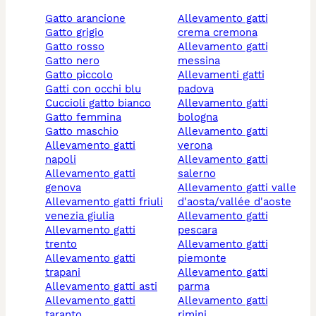
gatto arancione
allevamento gatti
gatto grigio
crema cremona
gatto rosso
allevamento gatti
gatto nero
messina
gatto piccolo
allevamenti gatti
gatti con occhi blu
padova
cuccioli gatto bianco
allevamento gatti
gatto femmina
bologna
gatto maschio
allevamento gatti
allevamento gatti
verona
napoli
allevamento gatti
allevamento gatti
salerno
genova
allevamento gatti valle
allevamento gatti friuli
d'aosta/vallée d'aoste
venezia giulia
allevamento gatti
allevamento gatti
pescara
trento
allevamento gatti
allevamento gatti
piemonte
trapani
allevamento gatti
allevamento gatti asti
parma
allevamento gatti
allevamento gatti
taranto
rimini