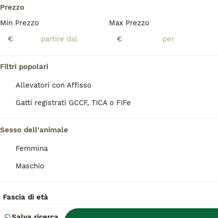
Prezzo
Gattini scottish fold, scottish straight
Min Prezzo
Max Prezzo
Scottish
€
€
12 settimane
3
2
10 €
Età
Prezzo
Sesso
Filtri popolari
Bellissimi gattini con pedigree e anche senza. Genitori portate dall'estero, nonni, bisnonni-campioni mondiale. Saranno pronti per agosto.
Allevatori con Affisso
Canepina
(125.7km)
Gatti registrati GCCF, TICA o FIFe
Sesso dell'animale
FAQ
Femmina
Maschio
Quanto costa un gattino
Scottish?
Fascia di età
Un esemplare di Scottish Fold di razza può
Salva ricerca