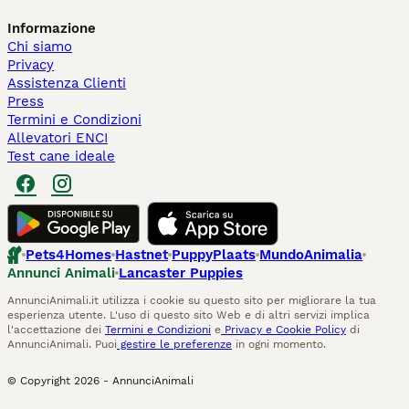
Informazione
Chi siamo
Privacy
Assistenza Clienti
Press
Termini e Condizioni
Allevatori ENCI
Test cane ideale
Pets4Homes
Hastnet
PuppyPlaats
MundoAnimalia
Annunci Animali
Lancaster Puppies
AnnunciAnimali.it utilizza i cookie su questo sito per migliorare la tua
esperienza utente. L'uso di questo sito Web e di altri servizi implica
l'accettazione dei
Termini e Condizioni
e
Privacy e Cookie Policy
di
AnnunciAnimali. Puoi
gestire le preferenze
in ogni momento.
© Copyright
2026
-
AnnunciAnimali