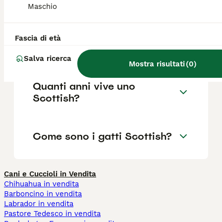
dolcissimo.
Maschio
Quali sono i difetti del gatto
Fascia di età
Scottish Fold?
Salva ricerca
Mostra risultati
(
0
)
Quanti anni vive uno
Scottish?
Come sono i gatti Scottish?
Cani e Cuccioli in Vendita
Chihuahua in vendita
Barboncino in vendita
Labrador in vendita
Pastore Tedesco in vendita