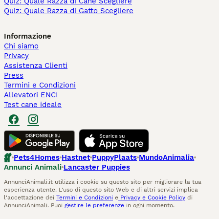
Quiz: Quale Razza di Cane Scegliere
Quiz: Quale Razza di Gatto Scegliere
Informazione
Chi siamo
Privacy
Assistenza Clienti
Press
Termini e Condizioni
Allevatori ENCI
Test cane ideale
Pets4Homes
Hastnet
PuppyPlaats
MundoAnimalia
Annunci Animali
Lancaster Puppies
AnnunciAnimali.it utilizza i cookie su questo sito per migliorare la tua
esperienza utente. L'uso di questo sito Web e di altri servizi implica
l'accettazione dei
Termini e Condizioni
e
Privacy e Cookie Policy
di
AnnunciAnimali. Puoi
gestire le preferenze
in ogni momento.