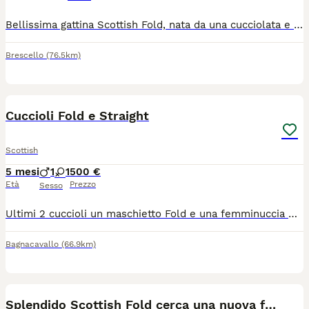
Bellissima gattina Scottish Fold, nata da una cucciolata e ultima rimasta. È dolcissima, molto giocherellona, già svezzata e sta imparando a usare la lettiera. Nata il 22 maggio, sarà pronta per raggiungere la sua nuova famiglia tra una settimana. Prezzo: 450 Mamma e papà visibili Vaccinazioni a carico dell’acquirente Cerco una famiglia che la accolga con amore e che sia composta da persone realmente interessate e amanti degli animali. Per maggiori informazioni, foto o per fissare una visita, contattatemi in privato.
Brescello
(76.5km)
9
1
Cuccioli Fold e Straight
Scottish
5 mesi
1
1
500 €
Età
Prezzo
Sesso
Ultimi 2 cuccioli un maschietto Fold e una femminuccia Straight già svezzati abituati sia alla lettiera sia al tiragraffi si consegnano con libretto sanitario, 2 vaccinazioni e 2 sverminature più certificato di buona salute. Mamma Highland Fold, Papà Brithish Shorthair di nostra proprietà visibili e testati Fiv Felv e Pdk. Micetti dolci ed affettuosi adatti per una vita casalinga
Bagnacavallo
(66.9km)
5
Splendido Scottish Fold cerca una nuova famiglia