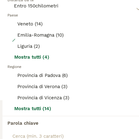
Distanza da te
Leggi la
nostra pagina di consigli sul Scottish
per
informazioni su questa razza di cane.
Paese
Veneto (14)
Emilia-Romagna (10)
23
Liguria (2)
Bellissimi cuccioli di scottish straight/fold
Mostra tutti (4)
Scottish
Regione
Provincia di Padova (6)
6 settimane
3
3
1200 €
Età
Prezzo
Sesso
Provincia di Verona (3)
6 cuccioli di scottish disponibili . 1 fold e 5 straight. Un cucciolo ha un bellissimo manto Black golden tabby, uno silver shaded e 4 black silver ticked. Abituati all'uso della lettiera e al tiragraffi. Lo scottish si differenzia per la sua docilità, calma e fedeltà per la sua famiglia adatto a tutti i contesti familiari dall'appartamento a case e spazi più ampi. I genitori entrambi con pedigree AGI certificati con visite fiv/felv e pkd1 tutti negativi.Cresciuti in un contesto familiare con affisso riconosciuto dal WCF e dall AGI. Abituati a essere maneggiati fin dai primi giorni di vita e al contatto umano . Abituati alla presenza di altri gatti e cani. Saranno ceduti con 3 sverminazioni, libretto sanitario , certificato di buona salute , con vacccinazioni e microchip, con PEDIGREE AGI. Disponibilità a visionare i cuccioli e i genitori entrambi di nostra proprietà .
Provincia di Vicenza (3)
Allevatore con Affisso
Mostra tutti (14)
Leno
(131.1km)
5
1
Parola chiave
Scottish