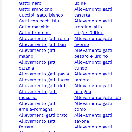
gatto nero
udine
gatto arancione
allevamento gatti
cuccioli gatto bianco
caserta
gatti con occhi blu
allevamento gatti
gatto maschio
trentino-alto
gatto femmina
adige/südtirol
allevamento gatti roma
allevamento gatti
allevamento gatti bari
livorno
allevamento gatti
allevamento gatti
milano
pesaro e urbino
allevamento gatti
allevamento gatti
catania
cuneo
allevamento gatti pavia
allevamento gatti
allevamento gatti lucca
taranto
allevamento gatti rieti
allevamento gatti
allevamento gatti
bologna
messina
allevamento gatti asti
allevamento gatti
allevamento gatti
emilia-romagna
como
allevamenti gatti prato
allevamento gatti
allevamento gatti
savona
ferrara
allevamento gatti