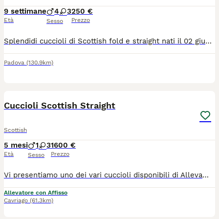
9 settimane
4
3
250 €
Età
Prezzo
Sesso
Splendidi cuccioli di Scottish fold e straight nati il 02 giugno 2026 cercano famiglia! Mamma Scottish fold blu e papà Scottish straight longhair sono entrambi di nostra proprietà, sanissimi e visionabili con i vostri occhi. I genitori sono sverminati e vacciniti, con libretto sanitario, con test FIV e FELV negativi. I cuccioli - svezzati, sverminati, sono già abituati a lettiera e tiragraffi, a stare con altri animali e con bambini se anche molto piccoli. Chiamateci e saremo felici di darci tutte le informazioni che desiderate.
Padova
(130.9km)
26
Cuccioli Scottish Straight
Scottish
5 mesi
1
3
1600 €
Età
Prezzo
Sesso
Vi presentiamo uno dei vari cuccioli disponibili di Allevamento Casa HD Von Panty 🐱 Tutti i nostri cuccioli vengono cresciuti per i primi mesi da noi affinché non raggiungono i 3 mesi d’età, momento a partire dal quale saranno pronti ad entrare a far parte della nuova famiglia. 🙋🏻‍♀️ Innamorarsi di questi cuccioli è molto facile. Per questo vi suggeriamo sempre di prenotare il cucciolo con largo anticipo. 🏠Venite a farci visita di persona presso il nostro Allevamento, sarà amore a prima vista ♥️ 💕Inoltre potremmo dialogare assieme per scoprire le vostre affinità con il cucciolo e darvi dei consigli per costruire una piacevole relazione felina. Ricordiamo che tutti i nostri cuccioli vengono ceduti con: 1) Contratto 2) libretto sanitario e Pedigree 3) Vaccinazioni e sverminazione 4) Microchip 5) Certificato di buona salute 6) Test genitori 7)Kit giochi e consigli comportamentali e alimentari per relazionarsi con il cucciolo I nostri cuccioli sono già educati al tiragraffi e all’uso della lettiera. Un animale è magia 👉 ci trovate a: 📍 36062 Villafranca di Verona in via Carlo Alberto, 44 📍42025 Corte Tegge Cavriago (RE) in Via Piero Gobetti,1 ☎️ prendete appuntamento telefonico al 348 4095905 oppure 340 0021208 https://allevamentocasahdvonbaunty.com Ciao 🐾 Milena, Larysa e Fausto 🐾
Allevatore con Affisso
Cavriago
(61.3km)
4