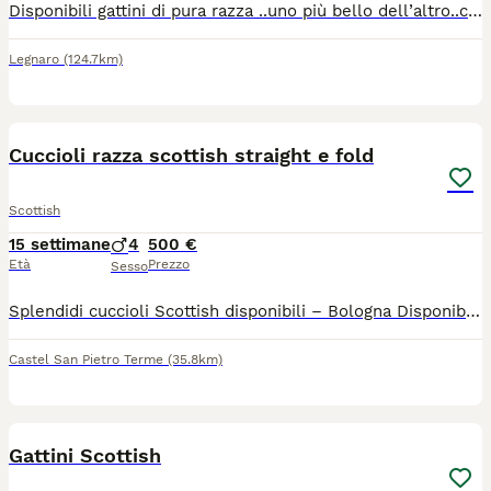
Disponibili gattini di pura razza ..uno più bello dell’altro..completamente tutti diversi ..abituati alla lettiera tira graffi e mangiano autonomamente ..cresciuti in casa con noi e nostri bimbi sono molto affettuosi..contattatemi per altre informazioni 😊
Legnaro
(124.7km)
18
Cuccioli razza scottish straight e fold
Scottish
15 settimane
4
500 €
Età
Prezzo
Sesso
Splendidi cuccioli Scottish disponibili – Bologna Disponibili splendidi cuccioli di Scottish, cresciuti in ambiente familiare con tanto amore e attenzione. I cuccioli nati il 21 aprile 2026, saranno ceduti solo dopo il compimento dell'età minima prevista dalla normativa, con: sverminazione effettuata; vaccinazioni in regola per l'età; visita veterinaria; libretto sanitario. Sono abituati al contatto con le persone, affettuosi, equilibrati e perfettamente socializzati. I genitori sono visibili e vengono allevati con cura. Su richiesta è possibile ricevere ulteriori foto e video dei cuccioli e dei genitori. È possibile venire a conoscerli senza impegno a Bologna. Per informazioni, foto, video o per fissare una visita, contattatemi in privato.
Castel San Pietro Terme
(35.8km)
6
Gattini Scottish