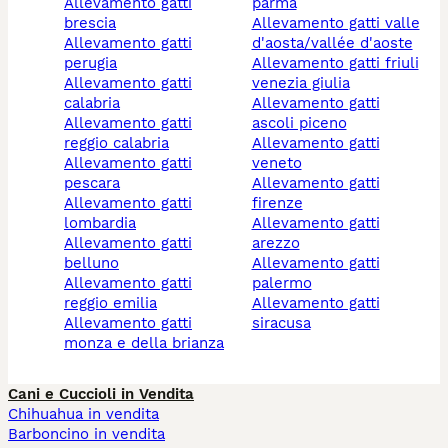
allevamento gatti
parma
brescia
allevamento gatti valle
allevamento gatti
d'aosta/vallée d'aoste
perugia
allevamento gatti friuli
allevamento gatti
venezia giulia
calabria
allevamento gatti
allevamento gatti
ascoli piceno
reggio calabria
allevamento gatti
allevamento gatti
veneto
pescara
allevamento gatti
allevamento gatti
firenze
lombardia
allevamento gatti
allevamento gatti
arezzo
belluno
allevamento gatti
allevamento gatti
palermo
reggio emilia
allevamento gatti
allevamento gatti
siracusa
monza e della brianza
Cani e Cuccioli in Vendita
Chihuahua in vendita
Barboncino in vendita