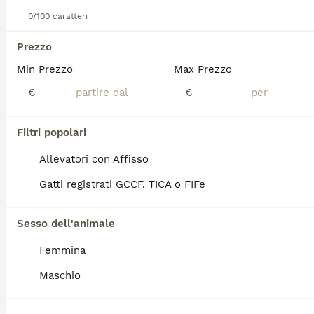
0/100 caratteri
Scottish
Prezzo
4 settimane
1
1200 €
Età
Prezzo
Sesso
Min Prezzo
Max Prezzo
€
€
Cucciola femmina di scottish black golden nata il 10/07/26 e disponibile a partire dal 10/10/26 , verrà ceduta completa di tutta la documentazione, sverminazione , ciclo vaccinale completa , pedigree ENFI da compagnia , abituata in casa e ad altri animali , per qualsiasi altra informazione non esitate a contattarmi 3459939454
Legnaro
(124.6km)
Filtri popolari
9
Allevatori con Affisso
Gattino scottish straight black silver shaded
Gatti registrati GCCF, TICA o FIFe
Scottish
Sesso dell'animale
13 settimane
1
450 €
Femmina
Età
Prezzo
Sesso
Maschio
ROMEO dolcissimo scottish straight black silver shaded SUPER AFFETTUOSO - abituato alla lettiera e al tiragraffi - vaccinato e sverminato - libretto sanitario e prima visita medica I genitori visibili: (si vedono anche nelle ultime due foto) BALOO SCOTTISH FOLD BLACK SILVER SHADED FIGLIO DI CAMPIONI CON PEDIGREE VIOLETTA SCOTTISH STRAIGHT LILAC INFO IN PRIVATO