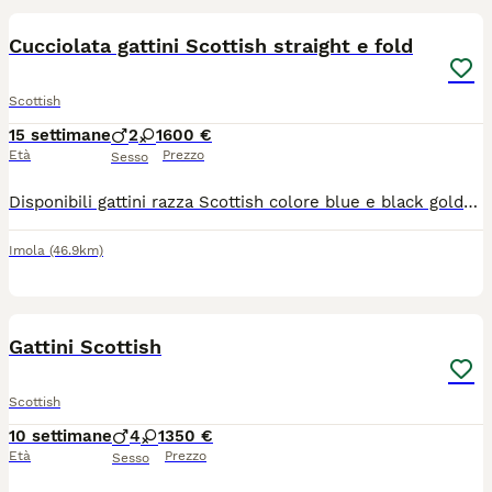
Cucciolata gattini Scottish straight e fold
Scottish
15 settimane
2
1
600 €
Età
Prezzo
Sesso
Disponibili gattini razza Scottish colore blue e black golden shaded. Occhi verdi. Una femmina Straight e due maschi Fold. Muniti di pedigree ministeriale, doppio vaccino, sverminazione, microchip, passaggio di proprietà e libretto sanitario. Genitori testati felv, fiv e pkd. Per info 3356236300
Imola
(46.9km)
4
Gattini Scottish
Scottish
10 settimane
4
1
350 €
Età
Prezzo
Sesso