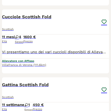
33
Cucciole Scottish Fold
Scottish
11 mesi
4
1600 €
Età
Prezzo
Sesso
Vi presentiamo uno dei vari cuccioli disponibili di Allevamento Casa HD Von Panty 🐱 Tutti i nostri cuccioli vengono cresciuti per i primi mesi da noi affinché non raggiungono i 3 mesi d’età, momento a partire dal quale saranno pronti ad entrare a far parte della nuova famiglia. 🙋🏻‍♀️ Innamorarsi di questi cuccioli è molto facile. Per questo vi suggeriamo sempre di prenotare il cucciolo con largo anticipo. 🏠Venite a farci visita di persona presso il nostro Allevamento, sarà amore a prima vista ♥️ 💕Inoltre potremmo dialogare assieme per scoprire le vostre affinità con il cucciolo e darvi dei consigli per costruire una piacevole relazione felina. Ricordiamo che tutti i nostri cuccioli vengono ceduti con: 1) Contratto 2) libretto sanitario e Pedigree 3) Vaccinazioni e sverminazione 4) Microchip 5) Certificato di buona salute 6) Test genitori 7)Kit giochi e consigli comportamentali e alimentari per relazionarsi con il cucciolo I nostri cuccioli sono già educati al tiragraffi e all’uso della lettiera. Un animale è magia 🫶🏻 📍ci trovate a Villafranca di Verona in via Carlo Alberto, 44 oppure a Caselle di Sommacampagna in via della Pace, 12 ☎️ prendete appuntamento telefonico al 348 4095905 🛜 https://allevamentocasahdvonbaunty.com Ciao 🐾 Milena e Andrea 🐾
Allevatore con Affisso
Villafranca di Verona
(111.6km)
7
Gattina Scottish Fold
Scottish
11 settimane
1
450 €
Età
Prezzo
Sesso