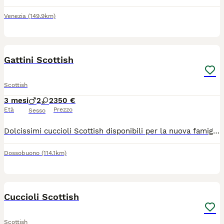
Venezia
(149.9km)
7
1
Gattini Scottish
Scottish
3 mesi
2
2
350 €
Età
Prezzo
Sesso
Dolcissimi cuccioli Scottish disponibili per la nuova famiglia ,mangiano da soli e usano la lettiera, Sono molto adorabili e giocherellone Amano stare nella compagnia delle persone Sono già sterminati Per informazioni e foto, scrivetemi
Dossobuono
(114.1km)
9
Cuccioli Scottish
Scottish