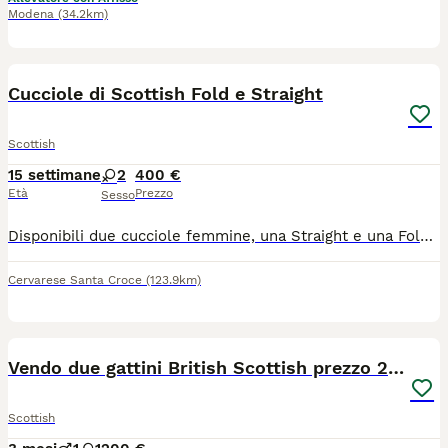
Modena
(34.2km)
5
Cucciole di Scottish Fold e Straight
Scottish
15 settimane
2
400 €
Età
Prezzo
Sesso
Disponibili due cucciole femmine, una Straight e una Fold. Nate da genitori entrambi di mia proprietà, sono già indipendenti e molto affettuose. Verranno cedute vaccinate e sverminate.
Cervarese Santa Croce
(123.9km)
9
Vendo due gattini British Scottish prezzo 200euro
Scottish