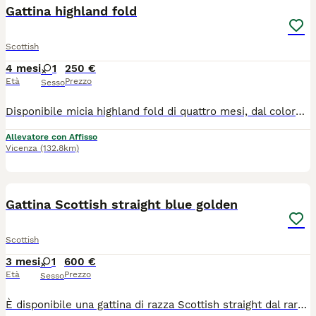
Gattina highland fold
Scottish
4 mesi
1
250 €
Età
Prezzo
Sesso
Disponibile micia highland fold di quattro mesi, dal colore black smoke e occhi ambra. Ha manto vellutato e zampette nere. Viene ceduta con due vaccinazioni, sverminazione e visita veterinaria di controllo. Genitori testati per malattie infettive e genetiche. Molto affettuosa e incline alle fusa, è abituata a lettiera e tiragraffi.
Allevatore con Affisso
Vicenza
(132.8km)
4
1
Gattina Scottish straight blue golden
Scottish
3 mesi
1
600 €
Età
Prezzo
Sesso
È disponibile una gattina di razza Scottish straight dal raro colore Blue Golden shaded e occhi verde smeraldo, di tre mesi di età. Viene ceduta con pedigree da compagnia, una vaccinazione, sverminazione, visita veterinaria di controllo. I genitori, entrambi di colore Golden, sono stati testati per fiv Felv Pkd, hanno effettuato screening genetico e controllo ecocardiografico. La micina ha carattere equilibrato e tranquillo, è elegante e giocosa. Potrà andare nella sua nuova casa dopo metà agosto