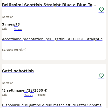
Bellissimi Scottish Straight Blue e Blue Tabby
Scottish
3 mesi
3
Età
Sesso
Accettiamo prenotazioni per i gattini SCOTTISH Straight che saranno consegnati a partire dal 04/07/2026 con pedigree ENFI, vaccinazione CRP, termomicrochip e trattamento antiparassitario effettuato. Controllo delle feci negativo al momento della consegna. Abituati già all'uso della lettiera.
Sarzana
(98.6km)
13
Gatti schottish
Scottish
12 settimane
2
2
550 €
Età
Prezzo
Sesso
Disponibili due gattine e due maschietti di razza Schottish. No Pedigree. Sono nati il 12 maggio. Vengono ceduti vaccinati, sverminate e con il libretto sanitario del Medico Veterinario. Vanno già sulla lettiera. Si cedono a partire dal 12 agosto.