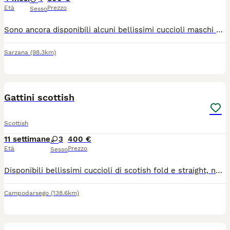
Età
Prezzo
Sesso
Sono ancora disponibili alcuni bellissimi cuccioli maschi 2 Scottish Straight e 2 Scottish Fold. Sono nati da riproduttori di proprietà di un medico veterinario con la passione degli Scottish e con l'affisso ENfi "Hill Flowers" quindi sono super seguiti dal punto di vista sanitario. Hanno doppia vaccinazione, microchip, sono trattati regolarmente con antiparassitari. I genitori sono testati ed esenti da malattie geneticamente trasmissibili. Sono pronti per essere accolti nelle nuove famiglie. Per i nuovi proprietari possibilità di sterilizzazione a tariffa agevolata..
Sarzana
(98.3km)
9
1
Gattini scottish
Scottish
11 settimane
3
400 €
Età
Prezzo
Sesso
Disponibili bellissimi cuccioli di scotish fold e straight, nati il 22/05/2026. I piccoli sono cresciuti in ambiente domestico, abituati al contatto umano, puliti e giocosi.Svezzati e già educati all'uso della lettiera.Genitori testati negativi per FCoV, FIV e FeLV.
Campodarsego
(138.6km)
5
1