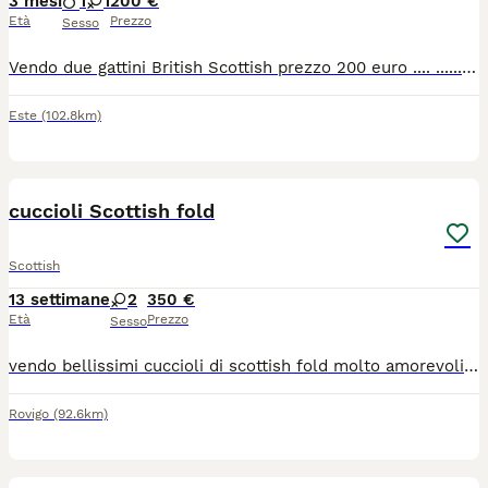
3 mesi
1
1
200 €
Età
Prezzo
Sesso
Vendo due gattini British Scottish prezzo 200 euro .... ............ Tel. Wattap 3276617173
Este
(102.8km)
5
cuccioli Scottish fold
Scottish
13 settimane
2
350 €
Età
Prezzo
Sesso
vendo bellissimi cuccioli di scottish fold molto amorevoli e coccoloni. saranno pronti per la prima settimana di luglio e vengono ceduti già sverminati, con prima vaccinazione, libretto sanitario e abituati ad usare la lettiera in autonomia, che aspetti? prenota ora il tuo pelosino. per ulteriori foto o info scrivimi in privato
Rovigo
(92.6km)
6