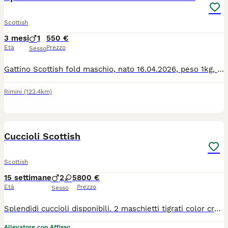
Scottish
3 mesi
1
550 €
Età
Prezzo
Sesso
Gattino Scottish fold maschio, nato 16.04.2026, peso 1kg, fatto 2 sverminazione e vaccino senza pedigree, ma è razza pura. Mamma e babbo sono scottish entrambi. Con grande cura cerco una nuova casa per il mio meraviglioso Scottish Fold maschio. È un gatto dolce, affettuoso e abituato alla vita in casa, ideale per chi desidera un compagno tranquillo e coccolone. Verrà affidato solo a persone serie e amanti degli animali, che possano garantirgli tanto affetto e le attenzioni che merita.
Rimini
(122.4km)
9
Cuccioli Scottish
Scottish
15 settimane
2
5
800 €
Età
Prezzo
Sesso
Splendidi cuccioli disponibili. 2 maschietti tigrati color crema 2 femminucce grigie bicolo (una femmina con solo una macchietta sulla zampa) 2 femminucce tigrate 1 femminuccia tigrata bicolor (una macchia sulla fronte) Possibilità di consegna dopo le ferie Prezzo simbolico per mandare avanti l’annuncio, verrà tutto spiegato via chat Rispondo su whatsapp al numero 3485174507
Allevatore con Affisso