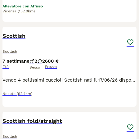
Allevatore con Affisso
Vicenza
(132.8km)
4
1
Scottish
Scottish
7 settimane
2
2
600 €
Età
Prezzo
Sesso
Vendo 4 bellissimi cuccioli Scottish nati il 17/06/26 disponibili dal 20/08/26 2 maschi e due femmine … verranno ceduti dopo controllo veterinario , sverminazione e prima vaccinazione … i gattini sono visibili con possibilità già da ora di scegliere quello che più fa per voi … affrettatevi!!!
Noceto
(92.4km)
11
2
Scottish fold/straight
Scottish