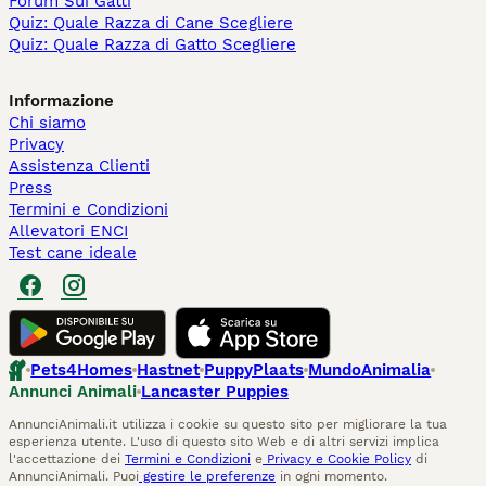
Forum Sui Gatti
Quiz: Quale Razza di Cane Scegliere
Quiz: Quale Razza di Gatto Scegliere
Informazione
Chi siamo
Privacy
Assistenza Clienti
Press
Termini e Condizioni
Allevatori ENCI
Test cane ideale
Pets4Homes
Hastnet
PuppyPlaats
MundoAnimalia
Annunci Animali
Lancaster Puppies
AnnunciAnimali.it utilizza i cookie su questo sito per migliorare la tua
esperienza utente. L'uso di questo sito Web e di altri servizi implica
l'accettazione dei
Termini e Condizioni
e
Privacy e Cookie Policy
di
AnnunciAnimali. Puoi
gestire le preferenze
in ogni momento.