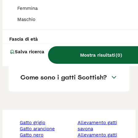
Femmina
Quali sono i difetti del gatto
Maschio
Scottish Fold?
Fascia di età
Quanti anni vive uno
Salva ricerca
Scottish?
Mostra risultati
(
0
)
Come sono i gatti Scottish?
gatto grigio
allevamento gatti
gatto arancione
savona
gatto nero
allevamento gatti