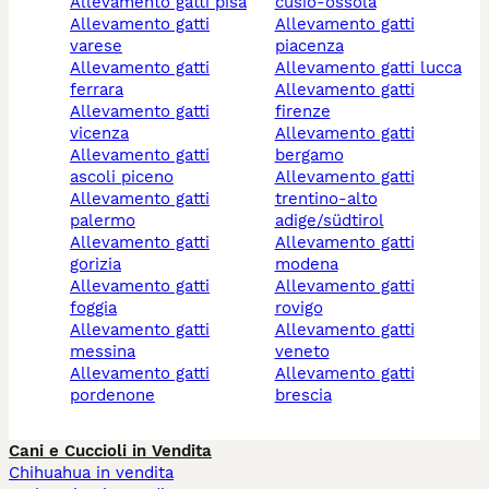
allevamento gatti pisa
cusio-ossola
allevamento gatti
allevamento gatti
varese
piacenza
allevamento gatti
allevamento gatti lucca
ferrara
allevamento gatti
allevamento gatti
firenze
vicenza
allevamento gatti
allevamento gatti
bergamo
ascoli piceno
allevamento gatti
allevamento gatti
trentino-alto
palermo
adige/südtirol
allevamento gatti
allevamento gatti
gorizia
modena
allevamento gatti
allevamento gatti
foggia
rovigo
allevamento gatti
allevamento gatti
messina
veneto
allevamento gatti
allevamento gatti
pordenone
brescia
Cani e Cuccioli in Vendita
Chihuahua in vendita