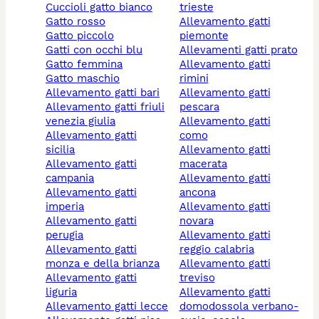
cuccioli gatto bianco
trieste
gatto rosso
allevamento gatti
gatto piccolo
piemonte
gatti con occhi blu
allevamenti gatti prato
gatto femmina
allevamento gatti
gatto maschio
rimini
allevamento gatti bari
allevamento gatti
allevamento gatti friuli
pescara
venezia giulia
allevamento gatti
allevamento gatti
como
sicilia
allevamento gatti
allevamento gatti
macerata
campania
allevamento gatti
allevamento gatti
ancona
imperia
allevamento gatti
allevamento gatti
novara
perugia
allevamento gatti
allevamento gatti
reggio calabria
monza e della brianza
allevamento gatti
allevamento gatti
treviso
liguria
allevamento gatti
allevamento gatti lecce
domodossola verbano-