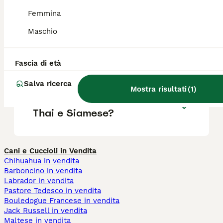
Qual è il carattere del Gatto
Thai?
Femmina
Maschio
Qual è la vita media di un
Gatto Thai?
Fascia di età
Salva ricerca
Mostra risultati
(
1
)
Qual è la differenza tra gatto
Thai e Siamese?
Cani e Cuccioli in Vendita
Chihuahua in vendita
Barboncino in vendita
Labrador in vendita
Pastore Tedesco in vendita
Bouledogue Francese in vendita
Jack Russell in vendita
Maltese in vendita