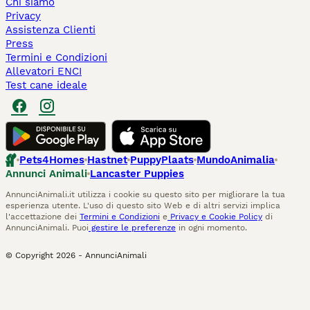
Chi siamo
Privacy
Assistenza Clienti
Press
Termini e Condizioni
Allevatori ENCI
Test cane ideale
Pets4Homes
Hastnet
PuppyPlaats
MundoAnimalia
Annunci Animali
Lancaster Puppies
AnnunciAnimali.it utilizza i cookie su questo sito per migliorare la tua
esperienza utente. L'uso di questo sito Web e di altri servizi implica
l'accettazione dei
Termini e Condizioni
e
Privacy e Cookie Policy
di
AnnunciAnimali. Puoi
gestire le preferenze
in ogni momento.
© Copyright
2026
-
AnnunciAnimali