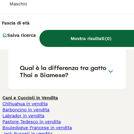
Maschio
Qual è il carattere del Gatto
Thai?
Fascia di età
Salva ricerca
Qual è la vita media di un
Mostra risultati
(
0
)
Gatto Thai?
Qual è la differenza tra gatto
Thai e Siamese?
Cani e Cuccioli in Vendita
Chihuahua in vendita
Barboncino in vendita
Labrador in vendita
Pastore Tedesco in vendita
Bouledogue Francese in vendita
Jack Russell in vendita