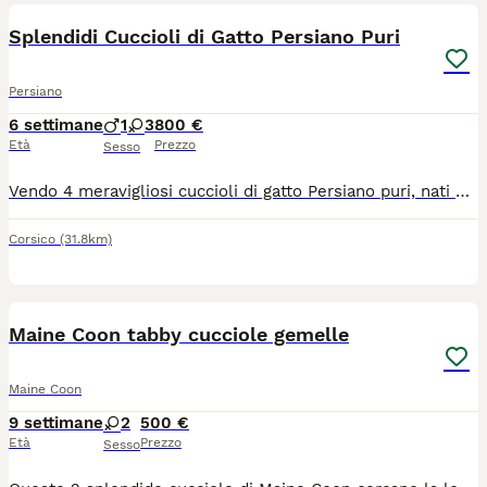
Splendidi Cuccioli di Gatto Persiano Puri
Persiano
6 settimane
1
3
800 €
Età
Prezzo
Sesso
Vendo 4 meravigliosi cuccioli di gatto Persiano puri, nati e cresciuti in casa con tantissimo amore. I gattini hanno attualmente 35 giorni e sono estremamente affettuosi, coccoloni e dolci, amano il contatto umano, sono socievoli e stanno già imparando ad usare la lettiera e il tiragraffi.La cucciolata è composta da quattro splendide meraviglie:2 Cuccioli Bianchi Candidi, veri e propri batuffoli di pelo soffice e vellutato.1 Cucciolo Scuro (Black Tortie / Tartarugato) dall'aspetto unico e affascinante.1 Cucciolo Tabby Dorato (Golden Tabby) con sfumature calde e uno sguardo magnetico.Nota Importante:Età e Consegna: I cuccioli saranno pronti per la consegna solo al compimento dei 60 giorni (tra circa 25 giorni), come previsto dalle leggi italiane.Salute e Veterinario: I cuccioli non hanno ancora effettuato visite o vaccini. Abbiamo preferito lasciare questo passaggio al futuro proprietario, così che possa portarli fin da subito dal proprio veterinario di fiducia per iniziare il percorso che preferisce.Prezzo:800€ (Prezzo leggermente trattabile).Per bloccare o prenotare un cucciolo, o per ulteriori informazioni, foto e video, non esitate a contattarmi.
Corsico
(31.8km)
8
Maine Coon tabby cucciole gemelle
Maine Coon
9 settimane
2
500 €
Età
Prezzo
Sesso