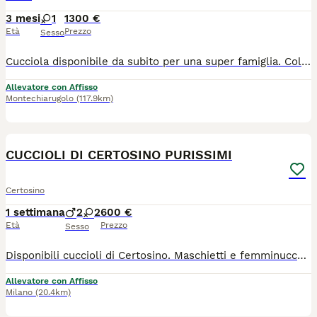
3 mesi
1
1300 €
Età
Prezzo
Sesso
Cucciola disponibile da subito per una super famiglia. Colorazione Fawn Bicolor Occhi Ambra Morbida come un peluche Ideale per famiglia con bambini. Chiamare o WhatsApp 3933280861
Allevatore con Affisso
Montechiarugolo
(117.9km)
18
CUCCIOLI DI CERTOSINO PURISSIMI
Certosino
1 settimana
2
2
600 €
Età
Prezzo
Sesso
Disponibili cuccioli di Certosino. Maschietti e femminucce. I cuccioli sono nati 31/07/2026. Disponibili dopo il 29/09/2026. I cuccioli vengono ceduti dopo il sessantesimo giorno di vita. Genitori visibili con pedigree e genealogia. Testati e negativi alla FelV - FiV. Vaccinati alla FelV. Per info contattare Patrick. (disponibile whatsapp) CORDIALITA'
Allevatore con Affisso
Milano
(20.4km)
2