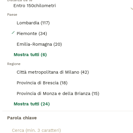
Distanza da te
Paese
Lombardia (117)
22
Piemonte (34)
CUCCIOLE MAINE COON SHADED PREGIATE 3 rate
Emilia-Romagna (20)
Mostra tutti (6)
Maine Coon
Regione
9 settimane
2
900 €
Città metropolitana di Milano (42)
Età
Prezzo
Sesso
Provincia di Brescia (18)
CUCCIOLE MAINE COON PELO SHADED PEDIGREE COMPAGNIA in 3 rate klarna 1200 euro O 900 euro in unica soluzione Nate il 4/6/2026 Figlie di uno stallone rosso, colore Cream sheaded taglia XL E di una Mamma ticked tabby elegante e sinuosa Carattere dolcissimo Blue Tortie Silver Tabby Black Tortie Silver Mackerel Tabby Docilissime, cresciute in casa con altri gatti e cani Pregiato pelo SHADED che da riflessi luminosi e molto bello morbido e voluminoso Cedute con regolare contratto di cessione Ciclo vaccinale Anti vermi Antiparassitario Pedigree compagnia Libretto sanitario Per info maggiori fotografie, scrivere qui sotto
Provincia di Monza e della Brianza (15)
Gussago
(52.6km)
Mostra tutti (24)
Parola chiave
BOOST