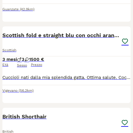
Guanzate
(42.9km)
10
Scottish fold e straight blu con occhi arancioni
Scottish
3 mesi
3
1
500 €
Età
Prezzo
Sesso
Cuccioli nati dalla mia splendida gatta. Ottima salute. Coccoloni e vivaci. Abituati a lettiera e tiragraffi. Adatti a stare con famiglie anche con bambini e altri animali. Molto dolci. Papà con pedigree. Per info contattatemi
Vigevano
(56.2km)
5
British Shorthair
British