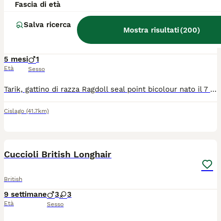
Fascia di età
BOOST
Ragdoll
Salva ricerca
Mostra risultati
(
200
)
Ragdoll
5 mesi
1
Età
Sesso
Tarik, gattino di razza Ragdoll seal point bicolour nato il 7 marzo 2026. È un gattino dal temperamento vivace, grande giocherellone , intelligente e affettuoso . Ha pelo semilungo e setoso al tatto e magnetici occhi blu intenso . Tarik viene ceduto come gatto da compagnia con :pedigree FIAF riconosciuto ministerialmente , microchippato, vaccinato , sverminato , documentazione relativa ai genitori testati e negativi per PKD, HCM, Fiv,Felv e giardia, contratto di cessione .
Cislago
(41.7km)
25
5
BOOST
Cuccioli British Longhair
British
9 settimane
3
3
Età
Sesso