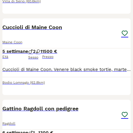
Villa di Serio
(60.6km)
4
Cuccioli di Maine Coon
Maine Coon
5 settimane
2
1
1500 €
Età
Prezzo
Sesso
Cuccioli di Maine Coon. Venere black smoke tortie, marte e oriente rossi tabby. I cuccioli saranno pronti per la loro famiglia dal 16/10. I cuccioli avranno pedigree, ciclo vaccinale completo, saranno sverminati, libretto vaccinale, certificato di buona salute. È possibile visionare i cuccioli di persona dal 2/9 in poi, ma mi rendo disponibile a videochiamate per vedere al meglio i piccoli
Bodio Lomnago
(62.8km)
8
Gattino Ragdoll con pedigree
Ragdoll
6 settimane
1
1300 €