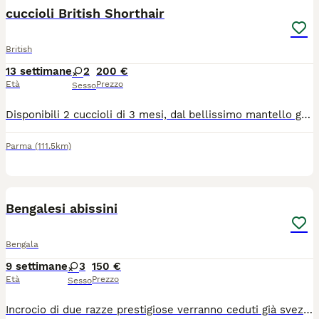
cuccioli British Shorthair
British
13 settimane
2
200 €
Età
Prezzo
Sesso
Disponibili 2 cuccioli di 3 mesi, dal bellissimo mantello grigio chiaro. Sono cresciuti in ambiente familiare, abituati al contatto con le persone, dolci, affettuosi, socievoli e giocherelloni. ✔️ Abituati alla lettiera ✔️ Mangiano autonomamente ✔️ Genitori visibili in foto ✔️ Disponibili foto di mamma, papà e nonni su richiesta
Parma
(111.5km)
3
Bengalesi abissini
Bengala
9 settimane
3
150 €
Età
Prezzo
Sesso
Incrocio di due razze prestigiose verranno ceduti già svezzati e svermati e abituati alla lettiera genitori sottoposti a test della salute . Si richiede solo rimborso spese . Scrivere al 3751170802