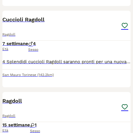
9
Cuccioli Ragdoll
Ragdoll
7 settimane
4
Età
Sesso
4 Splendidi cuccioli Ragdoll saranno pronti per una nuova famiglia e tantissime coccole a Settembre... Saranno ceduti a veri amanti degli animali con doppia vaccinazione e trattamento sverminazione e libretto sanitario. Prezzo molto interessante... Genitori entrambi con pedegree da riproduzione e sani... Visibili. Rimaniamo a disposizione per foto video e video chiamate senza impegno per farvi conoscere il vostro futuro compagno di vita...
San Mauro Torinese
(142.2km)
5
Ragdoll
Ragdoll
15 settimane
1
Età
Sesso