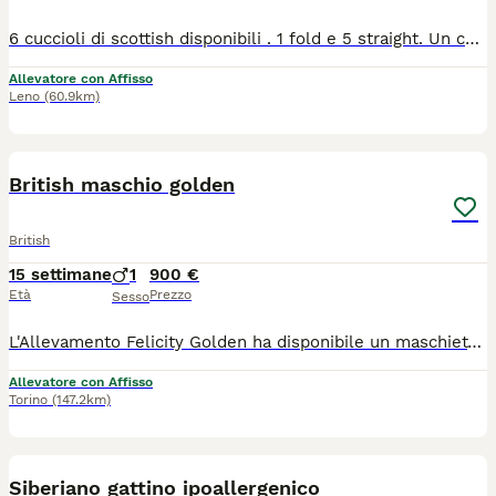
6 cuccioli di scottish disponibili . 1 fold e 5 straight. Un cucciolo ha un bellissimo manto Black golden tabby, uno silver shaded e 4 black silver ticked. Abituati all'uso della lettiera e al tiragraffi. Lo scottish si differenzia per la sua docilità, calma e fedeltà per la sua famiglia adatto a tutti i contesti familiari dall'appartamento a case e spazi più ampi. I genitori entrambi con pedigree AGI certificati con visite fiv/felv e pkd1 tutti negativi.Cresciuti in un contesto familiare con affisso riconosciuto dal WCF e dall AGI. Abituati a essere maneggiati fin dai primi giorni di vita e al contatto umano . Abituati alla presenza di altri gatti e cani. Saranno ceduti con 3 sverminazioni, libretto sanitario , certificato di buona salute , con vacccinazioni e microchip, con PEDIGREE AGI. Disponibilità a visionare i cuccioli e i genitori entrambi di nostra proprietà .
Allevatore con Affisso
Leno
(60.9km)
7
1
British maschio golden
British
15 settimane
1
900 €
Età
Prezzo
Sesso
L'Allevamento Felicity Golden ha disponibile un maschietto British Shorthair nella colorazione chocolate golden shell (by12), con splendidi occhi verdi. Nato il 20/4/26, disponibile da subito. 1 genitori sono testati per FIV, FeLV e PKD. Il cucciolo verrà ceduto con: * Libretto sanitario; * Doppia vaccinazione trivalente; * Regolare contratto di cessione; * Pedigree ENFI; * Kit cucciolo. Al momento della consegna sarà già svezzato, autonomo nell'alimentazione e abituato all'uso della lettiera e del tiragraffi. Per maggiori informazioni o fotografie, non esitate a contattarci.
Allevatore con Affisso
Torino
(147.2km)
1
3
Siberiano gattino ipoallergenico