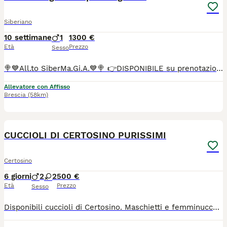
Siberiano
10 settimane
1
1300 €
Età
Prezzo
Sesso
🍭💙All.to SiberMa.Gi.A.💙🍭 👉DISPONIBILE su prenotazione siberiano tradizionale!🌟🐱🌟 Maschio 🩵 ♥️Potranno lasciare l'allevamento dai 90 gg con: 📌Chip 📌Vaccini 📌Profilassi antielmintica completa 📌Snap giardia negativo 📌Coprologico per flottazione negativo 📌profilassi antiparassitaria in corso di validità 📌libretto sanitario 📌certificato di buona salute 📌pedigree RICONOSCIUTO DAL MINISTERO delle politiche agricole 📌copia degli esami Hcm, pkd, Pkdef dei genitori.♥️ 📌Assistenza all' inserimento in famiglia 📌 Assistenza alla nutrizione ♦️Abituati in contesto domestico e famigliare, abituati ai cani, altri gatti e bambini♦️
Allevatore con Affisso
Brescia
(58km)
1
CUCCIOLI DI CERTOSINO PURISSIMI
Certosino
6 giorni
2
2
500 €
Età
Prezzo
Sesso
Disponibili cuccioli di Certosino. Maschietti e femminucce. I cuccioli sono nati 31/07/2026. Disponibili dopo il 29/09/2026. I cuccioli vengono ceduti dopo il sessantesimo giorno di vita. Genitori visibili con pedigree e genealogia. Testati e negativi alla FelV - FiV. Vaccinati alla FelV. Per info contattare Patrick. (disponibile whatsapp) CORDIALITA'