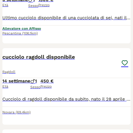
Età
Prezzo
Sesso
Ultimo cucciolo disponibile di una cucciolata di sei, nati il 21/06/2026 e pronti a raggiungere la loro nuova famiglia a fine settembre. Vengono ceduti con pedigree, microchip, libretto e profilassi sanitaria obbligatoria, passaggio di proprietà. I genitori sono testati Fiv/Felv e per le malattie genetiche specifiche della razza. I gattini hanno un carattere meraviglioso perché crescono in famiglia con noi
Allevatore con Affisso
Pescantina
(106.1km)
26
cucciolo ragdoll disponibile
Ragdoll
14 settimane
1
450 €
Età
Prezzo
Sesso
Cucciolo di ragdoll disponibile da subito, nato il 28 aprile Con il suo carattere tranquillo e dolcissimo, il ragdoll è adatto anche per famiglie e come prima esperienza con un gatto. Facile da gestire, ama la compagnia e le coccole. Già svezzato con cibo secco e abituato alla lettiera e al tiragraffi Già vaccinato con prima dose di trivalente (panleucopenia, herpesvirus e calicivirus) , doppio trattamento antiparassitario eseguito con milbemax e libretto sanitario. I GENITORI VIVONO IN CASA CON NOI E HANNO ENTRAMBI IL PEDIGREE (visibile a richiesta) con linee di sangue esenti dalle principali patologie della razza. ( HCM e PKD N/N). Il cucciolo non ha pedigree. Consegna di persona. Tutti i nostri cuccioli vivono in casa con noi, quindi per motivi di privacy non consentiamo visite nella nostra abitazione. Molte altre foto e video a richiesta. Prezzo 450 euro Solo persone serie, educate e davvero interessate
Novara
(69.4km)
20