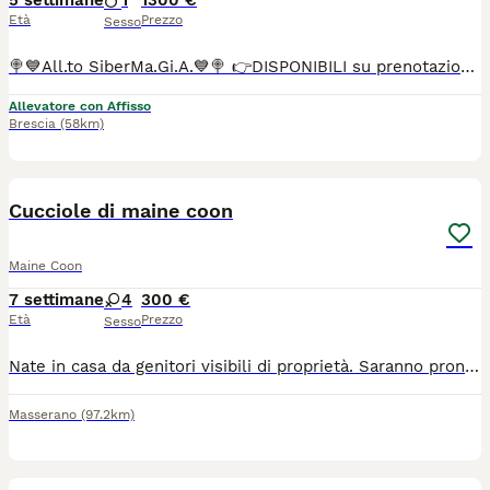
5 settimane
1
1300 €
Età
Prezzo
Sesso
🍭💙All.to SiberMa.Gi.A.💙🍭 👉DISPONIBILI su prenotazione siberiani tradizionali!🌟🐱🌟 Maschi e femmine 🩵🩷 ♥️Potranno lasciare l'allevamento dai 90 gg con: 📌Chip 📌Vaccini 📌Profilassi antielmintica completa 📌Snap giardia negativo 📌Coprologico per flottazione negativo 📌profilassi antiparassitaria in corso di validità 📌libretto sanitario 📌certificato di buona salute 📌pedigree RICONOSCIUTO DAL MINISTERO delle politiche agricole 📌copia degli esami Hcm, pkd, Pkdef dei genitori.♥️ 📌Assistenza all' inserimento in famiglia 📌 Assistenza alla nutrizione ♦️Abituati in contesto domestico e famigliare, abituati ai cani, altri gatti e bambini♦️
Allevatore con Affisso
Brescia
(58km)
6
Cucciole di maine coon
Maine Coon
7 settimane
4
300 €
Età
Prezzo
Sesso
Nate in casa da genitori visibili di proprietà. Saranno pronte per le nuove famiglie a partire da fine agosto. Le piccole sono sane, vivaci ed educate alla lettiera. Info. 329 4643260
Masserano
(97.2km)
6