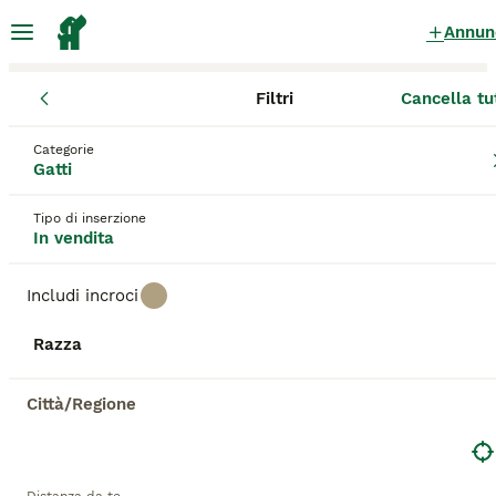
Annun
Filtri
Cancella tu
Gatti
Lombardia
Città Metropolitana di Milano
Inzago
Categorie
Gatti in vendita
a Inzago
Gatti
200 Gatti trovati
Tipo di inserzione
In vendita
Tutte le razze
Filtri
Includi incroci
Salva ricerca
Ordina
Razza
ANNUNCI IN EVIDENZA
BOOST
Città/Regione