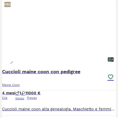
PRO
5
Cuccioli maine coon con pedigree
Maine Coon
4 mesi
1
1
1000 €
Età
Prezzo
Sesso
Cuccioli maine coon alta genealogia. Maschietto e femminuccia nati in data 01 aprile. Allevamento amatoriale in provincia di Bergamo. I piccoli possono già lasciare mamma gatta. Verranno ceduti sverminati, con doppia vaccinazione, microchip e pedigree ANFI. Contratto da compagnia. Genitori visibili e testati, FIV/FELV NN, HCM NN ed ecocardio nella norma. I piccoli sono abituati all'uso della lettiera e del tiragraffi. Nati e cresciuti in casa, molto socievoli e vivace. Visibili con i genitori.