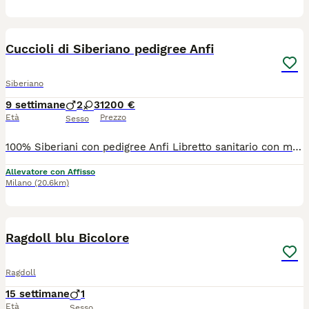
8
Cuccioli di Siberiano pedigree Anfi
Siberiano
9 settimane
2
3
1200 €
Età
Prezzo
Sesso
100% Siberiani con pedigree Anfi Libretto sanitario con microchip, vaccinazioni, controllo feci, certificati di buona salute e di assenza di anomalie. Genealogia Russa con campioni e genitori testati per le malattie infettive e cardiologiche. Cresciuti con amore e rispetto.
Allevatore con Affisso
Milano
(20.6km)
5
Ragdoll blu Bicolore
Ragdoll
15 settimane
1
Età
Sesso