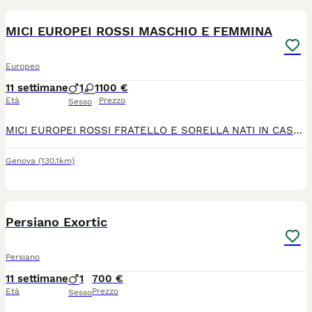
MICI EUROPEI ROSSI MASCHIO E FEMMINA
Europeo
11 settimane
1
1
100 €
Età
Prezzo
Sesso
MICI EUROPEI ROSSI FRATELLO E SORELLA NATI IN CASA ED ALLEVATI IN CASA/GIARDINO LA MAMMA E' VISIBILE, SONO DI GENOVA
Genova
(130.1km)
4
2
Persiano Exortic
Persiano
11 settimane
1
700 €
Età
Prezzo
Sesso