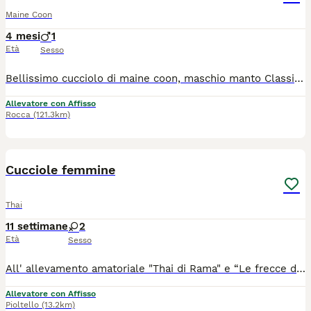
Maine Coon
4 mesi
1
Età
Sesso
Bellissimo cucciolo di maine coon, maschio manto Classic brown. Nome: Wizard. Nato a metà marzo 2026, in pronta consegna. Carattere dolcissimo e giocherellone. Richiesta: 1000 da compagnia. Genitori di nostra proprietà e visibili in sede I nostri gattini vengono ceduti al compimento dei tre mesi, con Pedigree AGI (riconosciuto dal MASAF) microchip vaccinazione sverminazione libretto sanitario passaggio di proprietà Sinac. Entrambi i genitori sono negativi FIV/FeLV negativi ai test genetici per le patologie più comuni: Miocardiopatia ipertrofica (gene MYBPC3), Atrofia progressiva della retina (gene KIF3B), Degenerazione tardiva dei fotorecettori, Malattia renale policistica, Miotonia congenita, Disgenesia cerebrale, Mucopolisaccaridosi, Deficit di diidropirimidinasi, Malattia di Niemann-Pick, Amaurosi congenita di Leber, Porfiria intermittente acuta. Ci troviamo a Montiglio Monferrato (AT). Possibilità di portare a mano in Piemonte, anche a domicilio
Allevatore con Affisso
Rocca
(121.3km)
6
Cucciole femmine
Thai
11 settimane
2
Età
Sesso
All' allevamento amatoriale "Thai di Rama" e “Le frecce di Cupido” sono disponibili delle bellissime cucciole femmine blue e chocolate colorpoint nate il 16/05/2026. La mamma è O’Hara dei Thai di Rama ed il papà è Ulianov dei Thai di Rama, Campione del Mondo. Le cucciole potranno essere accasate dopo il compimento del terzo mese di età con già effettuate le vaccinazioni, le sverminazioni, microchip già inserito, in possesso di libretto sanitario, certificato di origine della razza (pedigree) e passaggio di proprietà . I genitori ed i gatti dell' allevamento Thai di Rama e Le Frecce mdi Cupido sono testati FIV e FELV, selezionati per salute, carattere, bellezza e posseggono linee di alta genealogia. L' Allevamento amatoriale "Thai di Rama" e l’Allevamento Le frecce di Cupido sono registrati e riconosciuti dalla Associazione WCF (World Cat Federation. Per vedere altre foto delle cucciole visitare il sito www.thaidirama.com. . Per ulteriori informazioni e/o appuntamenti scrivere alla mail info@thaidirama.com oppure telefonare ai numeri 0292100111 (numero fisso con segreteria) -3387319711(Maria Luisa)- 3486129010 (Rita)preferibilmente ore serali. Per favore solo se interessati. Grazie. Maria Luisa, Rita e Francesco
Allevatore con Affisso
Pioltello
(13.2km)