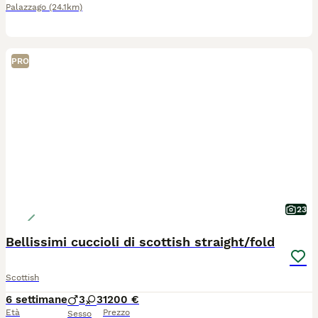
Palazzago
(24.1km)
PRO
23
Bellissimi cuccioli di scottish straight/fold
Scottish
6 settimane
3
3
1200 €
Età
Prezzo
Sesso