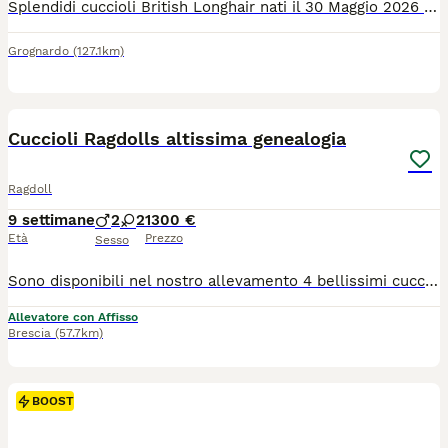
Splendidi cuccioli British Longhair nati il 30 Maggio 2026 in ambiente familiare. Genitori cresciuti con amore e rispetto, molto affettuosi e dal carattere equilibrato. Entrambi possiedono Pedigree da riproduzione e sono modelli per diverse aziende del Pet. La mamma è di alta genealogia e figlia di campioni di bellezza. Entrambi presenti e visibili, testati FIV/FELV, PKD1 e gruppo sanguigno. I cuccioli verranno ceduti a 90gg, sverminati, vaccinati, con certificato di buona salute e Pedigree, solo da compagnia. I gattini sono già abituati alla lettiera, ed è già stata fatta abituazione ai rumori, quali temporale aspirapolvere musica. E' previsto un incontro/conoscenza obbligatorio pre affido. Per ulteriori dettagli, foto e video, contattare il numero 351 5585832
Grognardo
(127.1km)
6
BOOST
Cuccioli Ragdolls altissima genealogia
Ragdoll
9 settimane
2
2
1300 €
Età
Prezzo
Sesso
Sono disponibili nel nostro allevamento 4 bellissimi cuccioli, 2 maschi seal e blu mitted 2 femmine blu mitted lynx eblu bicolor lynx. Saranno ceduti con doppia sverminazione e doppia vaccinazione e tutti I test effettuati sui genitori per le malattie genetiche HCM e PKD Infettive Fiv e Felv Analisi coprologiche complete di giardia Microchip termico Pedigree V generazioni Contratto di vendita e regolare fattura. Il nostro è un allevamento certificato Enfi e con certificazione ATS veterinaria di Brescia 1.
Allevatore con Affisso
Brescia
(57.7km)
BOOST