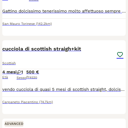
Gattino dolcissimo tenerissimo molto affettuoso sempre in cerca di coccole adatto anche per la pet terapy... Ha 3 mesi disponibile da subito.... Verrà ceduto con doppia vaccinazione, sverminazione e libretto sanitario... Genitori con pedegree da riproduzione sani e visibili... Solo persone serie e che amano i gatti... ❤️
San Mauro Torinese
(142.2km)
4
1
cucciola di scottish straigh+kit
Scottish
4 mesi
1
500 €
Età
Prezzo
Sesso
vendo cucciola di quasi 5 mesi di scottish straight, dolcissima,bravissima e molto buffa, ottima per la compagnia. inoltre oltre alla gattina verrano ceduti una cuccia morbida,una lettiera chiusa e 2 trasportino (1 morbido e uno rigido) e vari giochi
Carpaneto Piacentino
(74.7km)
ADVANCED