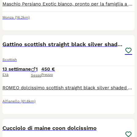
Maschio Persiano Exotic bianco, pronto per la famiglia a fine agosto, ciclo vaccini, microchip, pedigree ENFI, sverminato. La consegna viene effettuata dal veterinario che rilascia un certificato di ottima salute.
Monza
(16.2km)
9
Gattino scottish straight black silver shaded
Scottish
13 settimane
1
450 €
Età
Prezzo
Sesso
ROMEO dolcissimo scottish straight black silver shaded SUPER AFFETTUOSO - abituato alla lettiera e al tiragraffi - vaccinato e sverminato - libretto sanitario e prima visita medica I genitori visibili: (si vedono anche nelle ultime due foto) BALOO SCOTTISH FOLD BLACK SILVER SHADED FIGLIO DI CAMPIONI CON PEDIGREE VIOLETTA SCOTTISH STRAIGHT LILAC INFO IN PRIVATO
Alfianello
(61.6km)
12
2
Cucciolo di maine coon dolcissimo