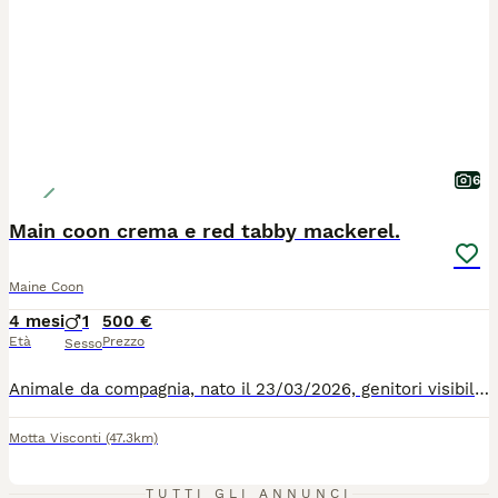
6
Main coon crema e red tabby mackerel.
Maine Coon
4 mesi
1
500 €
Età
Prezzo
Sesso
Animale da compagnia, nato il 23/03/2026, genitori visibili, genitori entrambi sani, cardiografia esenti FIV e Felv, entrambi, hanno tutte le vaccinazioni e sono sotto controllo mensile veterinario, il maschio red tabby ha il pedigree, la madre non è stata iscritta, colore silver, uguale alla gatta della pubblicita della Purina. cucciolata di 5 micini, Ron e un crema e red tabby mackerel, è stato il primo a mangiare cibo solido e croccantini dopo 1 mese e 10 gg., usa la lettiera e copre, carattere docile e socievole e si è dimostrato il più intelligente della cucciolata.
Motta Visconti
(47.3km)
4
TUTTI GLI ANNUNCI