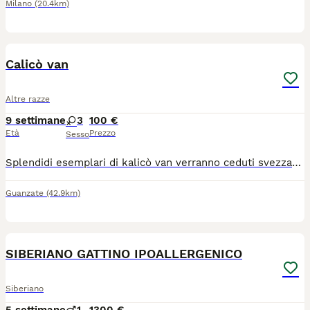
Milano
(20.4km)
2
Calicò van
Altre razze
9 settimane
3
100 €
Età
Prezzo
Sesso
Splendidi esemplari di kalicò van verranno ceduti svezzati sverminati e abituati alla lettiera i cuccioli mangiano sia cibo umido che secco i genitori sono sottoposti a test della salute pelo medio lungo carattere dolce e indipendente per maggiori info scrivere su Wats up al 3751170802
Guanzate
(42.9km)
14
1
SIBERIANO GATTINO IPOALLERGENICO
Siberiano