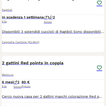
Ragdoll
In scadenza 1 settimana
1
2
Età
Sesso
Disponibili 3 splendidi cuccioli di Ragdoll Sono disponibili 3 meravigliosi cuccioli di Ragdoll, allevati con passione, competenza e la massima attenzione al loro benessere. Da 19 anni alleviamo questa splendida razza in modo professionale, selezionando con cura i riproduttori per garantire salute, equilibrio caratteriale e rispetto dello standard di razza. I cuccioli saranno ceduti con: - Pedigree - Test genetici dei genitori - Contratto di vendita - Garanzia sanitaria - Libretto sanitario con vaccinazioni e trattamenti antiparassitari eseguiti - Microchip e certificazione veterinaria di buona salute I nostri cuccioli crescono in ambiente familiare, ben socializzati e abituati al contatto con le persone, per favorire un inserimento sereno nella nuova casa. Cerchiamo famiglie responsabili che desiderino accogliere un Ragdoll allevato con serietà, esperienza e amore. Per maggiori informazioni, foto e video dei cuccioli, non esitate a contattarci. Saremo lieti di rispondere a ogni domanda e di accompagnarvi nella scelta del vostro futuro compagno di vita.
Cappella Cantone
(42.4km)
2
2 gattini Red points in coppia
Meticcio
6 mesi
2
80 €
Età
Prezzo
Sesso
Cerco nuova casa per 2 gattini maschi colorazione Red points con occhi azzurri. I gattini molto legati e quindi cerco chi interessato ad adozione in coppia. Hanno fatto trattamento vermifugo e antiparassitario e imparato uso di lettiera. Al momento in stallo momentaneo, ma cercano nuova famiglia per la vita con gente con pazienza nel inserimento in quanto piuttosto timorosi. Cedo a 80 euro la coppia, ma cerco principalmente adozione in zona bergamo con consegna a domicilio per conoscere dove andranno a stare.