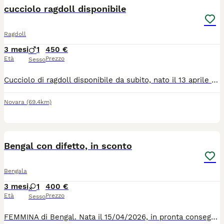
cucciolo ragdoll disponibile
Ragdoll
3 mesi
1
450 €
Età
Prezzo
Sesso
Cucciolo di ragdoll disponibile da subito, nato il 13 aprile Con il suo carattere tranquillo e dolcissimo, il ragdoll è adatto anche per famiglie e come prima esperienza con un gatto. Facile da gestire, ama la compagnia e le coccole. Già svezzato con cibo secco e abituato alla lettiera e al tiragraffi Già vaccinato con prima dose di trivalente (panleucopenia, herpesvirus e calicivirus) , doppio trattamento antiparassitario eseguito con milbemax e libretto sanitario. I GENITORI VIVONO IN CASA CON NOI E HANNO ENTRAMBI IL PEDIGREE (visibile a richiesta) con linee di sangue esenti dalle principali patologie della razza. ( HCM e PKD N/N). Il cucciolo non ha pedigree. Consegna di persona a Romagnano Sesia e limitrofi. I cuccioli vivono in casa con noi per cui per motivi di privacy non consentiamo visite nella nostra abitazione. Molte altre foto e video a richiesta. Prezzo 450 euro Solo persone serie, educate e interessate Grazie.
Novara
(69.4km)
5
1
Bengal con difetto, in sconto
Bengala
3 mesi
1
400 €
Età
Prezzo
Sesso
FEMMINA di Bengal. Nata il 15/04/2026, in pronta consegna. Manto: brown. Nome: Spirit. Esemplare CON DIFETTO e deprezzata poiché è rimasta sotto taglia per motivazioni ignote, DA COMPAGNIA, non da riproduzione. Genitori entrambi FIV / FELV negativi, padre testato sulle malattie più comuni della razza. La quota include: microchip, vaccino, sverminazione e libretto sanitario. Chiedere via WhatsApp al 39 3280270491 maggiori info, foto e video. Ci troviamo a Montiglio Monferrato (AT). Possibilità di trasporto, dipende dalla zona