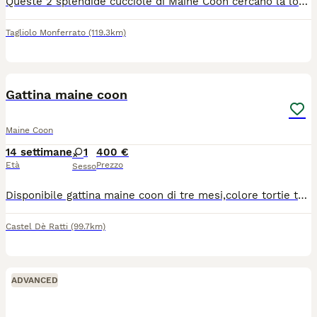
Queste 2 splendide cucciole di Maine Coon cercano la loro famiglia. Pronte da subito per essere portate nella vostra vita Si cedono con primo vaccino, libretto sanitario e controllo, sverminate e trattate contro le pulci. No pedegree quindi no obbligo di sterilizzazione Per maggiori informazioni..foto..video loro e dei genitori o per venire direttamente a vederle senza obbligo di acquisto scrivetemi qui o su WhatsApp (n.3738651858)
Tagliolo Monferrato
(119.3km)
7
Gattina maine coon
Maine Coon
14 settimane
1
400 €
Età
Prezzo
Sesso
Disponibile gattina maine coon di tre mesi,colore tortie tabby,viene ceduta vaccinata ,sverminata con libretto sanitario,ottimo carattere,ottima salute,genitori visibili testati fiv felv solo amanti degli animali
Castel Dè Ratti
(99.7km)
ADVANCED