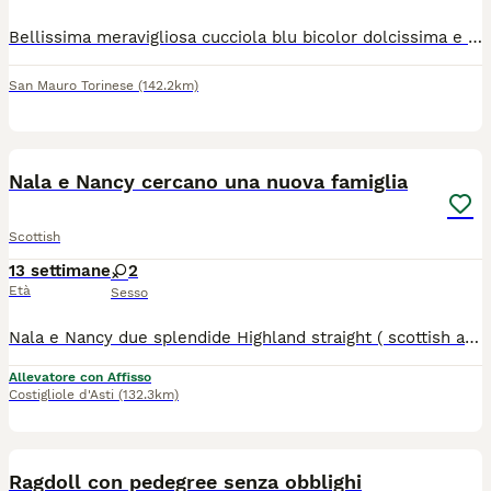
Bellissima meravigliosa cucciola blu bicolor dolcissima e molto tranquilla.... Genitori con pedegree da riproduzione e sani visibili... Verrà ceduta completa di vaccini antiparassitario sverminazione e libretto sanitario... Solo persone amanti degli animali e serie... Siamo dispinibili x ulteriori video foto e videochiamate...
San Mauro Torinese
(142.2km)
5
Nala e Nancy cercano una nuova famiglia
Scottish
13 settimane
2
Età
Sesso
Nala e Nancy due splendide Highland straight ( scottish a pelo lungo) cercano una nuova famiglia....mamma British papà Highland di colorazione black Golden verranno cedute con doppia vaccinazione microchip sverminate e pedigree Enfi
Allevatore con Affisso
Costigliole d'Asti
(132.3km)
7
Ragdoll con pedegree senza obblighi