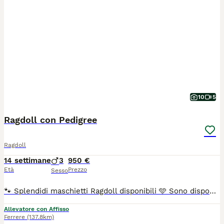
10
5
Ragdoll con Pedigree
Ragdoll
14 settimane
3
950 €
Età
Prezzo
Sesso
🐾 Splendidi maschietti Ragdoll disponibili 🩵 Sono disponibili meravigliosi maschietti Ragdoll nelle eleganti colorazioni Blue Mitted e Seal Mitted, pronti da subito a raggiungere la loro nuova famiglia. I nostri cuccioli sono cresciuti con amore in ambiente familiare, ben socializzati e selezionati con attenzione per salute, carattere e standard di razza. Sono dolcissimi, affettuosi e perfetti come compagni di vita. I genitori sono testati per le principali patologie genetiche della razza e vengono regolarmente sottoposti ai controlli sanitari consigliati. Ogni cucciolo verrà affidato con: 🐾 Pedigree FIAF 🐾 Microchip 🐾 Vaccinazioni e sverminazioni effettuate 🐾 Libretto sanitario 🐾 Certificato di buona salute rilasciato dal veterinario Cerchiamo famiglie amorevoli e responsabili che desiderino accogliere un Ragdoll come un vero membro della famiglia. Per maggiori informazioni, foto o per conoscere i nostri cuccioli, contattateci senza impegno. Allevamento Tenerdoll
Allevatore con Affisso
Ferrere
(137.8km)