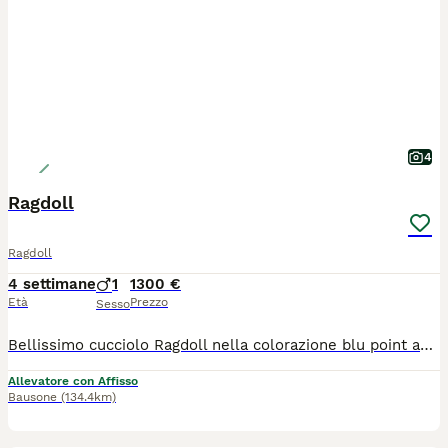
4
Ragdoll
Ragdoll
4 settimane
1
1300 €
Età
Prezzo
Sesso
Bellissimo cucciolo Ragdoll nella colorazione blu point and White bicolor disponibile con vaccinazioni complete microchip e pedigree ministeriale Afef dal 18 ottobre. Puoi contattarmi telefonicamente anche per un appuntamento conoscitivo via WhatsApp. È garantita massima professionalità e serietà ventennale nella selezione della razza ragdoll.
Allevatore con Affisso
Bausone
(134.4km)