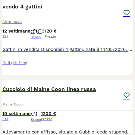
vendo 4 gattini
Altre razze
12 settimane
1
3
120 €
Età
Prezzo
Sesso
Gattini in vendita Disponibili 4 gattini, nate il 14/05/2026. Sono un incrocio tra una British Shorthair blu color lilla (madre) e un gatto nero comune (padre). * Non sono vaccinate. * Non è stato effettuato il trattamento antiparassitario (sverminazione). Solo consegna a mano a Forlì. Non spedisco.
Forlì
(141.5km)
7
Cucciolo di Maine Coon linea russa
Maine Coon
10 settimane
1
1200 €
Età
Prezzo
Sesso
Allevamento con affisso, situato a Gubbio, cede stupendo cucciolo di Maine Coon black tabby. Nato il 28 Maggio sarà disponibile all' adozione i primi di settembre. Al momento della cessione avrà libretto sanitario con doppia vaccinazione e trattamento antiparassitario, microchip, pedigree Anfi, principali test genetici ed ecocardio dei genitori negativi , regolare contratto di cessione e kit alimentare di benvenuto. Abituato all'uso della lettiera, del tiragraffi e al contatto con i bambini. Per info, foto e video contattateci ! Gradita piccola presentazione !