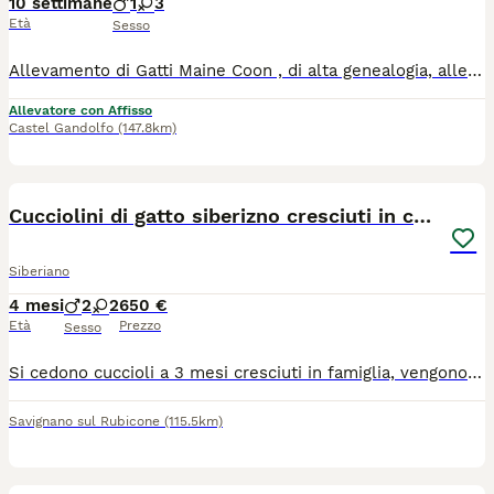
10 settimane
1
3
Età
Sesso
Allevamento di Gatti Maine Coon , di alta genealogia, allevati con amore. I cuccioli sono figli dei nostri campioni, visibili in allevamento, hanno pedigree FIFè e vengono ceduti solo con pedigree e regolari vaccinazioni.
Allevatore con Affisso
Castel Gandolfo
(147.8km)
16
4
Cucciolini di gatto siberizno cresciuti in casa
Siberiano
4 mesi
2
2
650 €
Età
Prezzo
Sesso
Si cedono cuccioli a 3 mesi cresciuti in famiglia, vengono ceduti con il pro vaccino e due sverminaziomi e a seguire visita veyerinaris. vengo o ceduti a 650 euro
Savignano sul Rubicone
(115.5km)
11