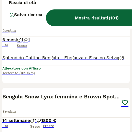
Fascia di età
3
Salva ricerca
Bengala maschio e femmina
Mostra risultati
(
101
)
Bengala
6 mesi
1
1
Età
Sesso
Splendido Gattino Bengala - Eleganza e Fascino Selvaggio! Cerchi un compagno unico e irresistibile? Questo meraviglioso gattino Bengala ti conquisterà al primo sguardo! Un piccolo "leopardino" domestico di altissima qualità. Affettuoso, curioso e giocherellone Cresciuto in ambiente familiare, abituato al contatto umano Ideale sia come animale da compagnia che per veri amanti della razza Il gattino è sano, svezzato e pronto a portare energia e bellezza nella tua casa. Contattami
Allevatore con Affisso
Tortoreto
(109.1km)
9
Bengala Snow Lynx femmina e Brown Spotted maschio
Bengala
14 settimane
1
1
800 €
Età
Prezzo
Sesso