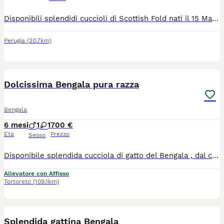
Disponibili splendidi cuccioli di Scottish Fold nati il 15 Maggio 2026. I piccoli hanno un carattere straordinariamente gioioso e giocherellone. Sono nati e cresciuti in casa, sono costantemente a contatto con le persone e mostrano una curiosità vivace per tutto ciò che li circonda. Amano inseguire i giochini, esplorare e intrattenere la famiglia con le loro caratteristiche posizioni buffe. Al tempo stesso, possiedono la tipica dolcezza della razza: sono affettuosi, equilibrati, perfetti per la vita in appartamento e fantastici compagni di vita. Per altre info whatsApp anche per videochiamata
Perugia
(20.7km)
8
Dolcissima Bengala pura razza
Bengala
6 mesi
1
1
700 €
Età
Prezzo
Sesso
Disponibile splendida cucciola di gatto del Bengala , dal carattere dolcissimo e affettuoso. È una gattina curiosa e socievole e abituata alla vita in famiglia. Vaccinata e in ottima salute, cerca una famiglia amorevole che possa offrirle attenzioni, coccole e un ambiente sereno dove crescere felice. La sua splendida livrea Brown Spotted e il suo carattere dolce la rendono una compagna speciale
Allevatore con Affisso
Tortoreto
(109.1km)
4
Splendida gattina Bengala