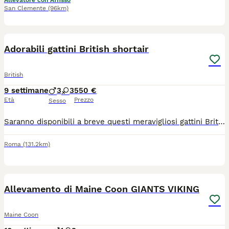
Allevatore con Affisso
San Clemente
(96km)
1
Adorabili gattini British shortair
British
9 settimane
3
3
550 €
Età
Prezzo
Sesso
Saranno disponibili a breve questi meravigliosi gattini British shortair figli di genitori visibili in mio possesso. Questa razza di gatto sono molto docili ,di affezionano ai loro proprietari,diventano membri della famiglia,non graffiano e non sono aggressivo .
Roma
(131.2km)
2
2
Allevamento di Maine Coon GIANTS VIKING
Maine Coon