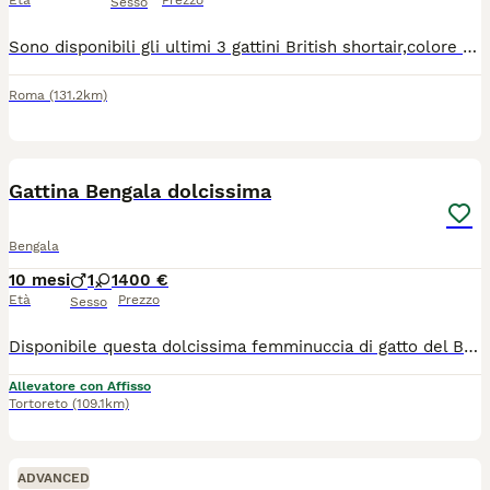
Età
Prezzo
Sesso
Sono disponibili gli ultimi 3 gattini British shortair,colore grigio ,con genitori visibili, sono molto docili e abituati alla lettiera. Lo ho abituati a mangiare cibo sano ,evitando per quanto è possibile cibi industriali.
Roma
(131.2km)
3
Gattina Bengala dolcissima
Bengala
10 mesi
1
1
400 €
Età
Prezzo
Sesso
Disponibile questa dolcissima femminuccia di gatto del Bengala bellissima sia nel carattere che nell'aspetto. È affettuosa, giocosa e si affeziona subito alle persone Ottimo salute, vaccinata, sterilizzata Cerco una famiglia che possa darle tutto l'amore che merita. Prezzo: 400
Allevatore con Affisso
Tortoreto
(109.1km)
ADVANCED