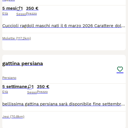
5 mesi
1
350 €
Età
Prezzo
Sesso
Cuccioli ragdoll maschi nati il 6 marzo 2026 Carattere dolcissimo e molto affettuosi ed abituati con altri animali,questa razza di gatto è adatta alla pet teraphy i cuccioli sono svezzati e abituati alla lettiera genitori visibili di nostra proprietà Per ulteriori informazioni scrivere su whatsapp numero 3489802110
Molette
(117.2km)
3
gattina persiana
Persiano
5 settimane
1
350 €
Età
Prezzo
Sesso
bellissima gattina persiana sarà disponibile fine settembre con primo vaccino sverminazione libretto sanitario personalizato per informazioni in priv 3920326304( vaccino)
Jesi
(70.8km)