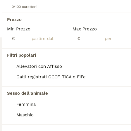
Certosino
0/100 caratteri
5 settimane
2
1200 €
Età
Prezzo
Sesso
Prezzo
L allevamento Speedy Paw sito ad Arezzo ha disponibile una gattina di pura razza certosino , nata e cresciuta con amore e cura in casa , visibile con i suoi genitori, sarà ceduta al compimento del terzo mese con pedigree, libretto sanitario , microchip.
Min Prezzo
Max Prezzo
€
€
Allevatore con Affisso
Lentignano
(70km)
13
1
Filtri popolari
Bellissimi gattini scottish fold disponibili
Allevatori con Affisso
Gatti registrati GCCF, TICA o FIFe
Scottish
8 settimane
2
1
450 €
Sesso dell'animale
Età
Prezzo
Sesso
Femmina
Tre splendidi cuccioli di Scottish Fold cercano una famiglia amorevole e responsabile. * Nati il 9 giugno 2026 * 2 maschi e 1 femmina * Colore Blue Point con splendidi occhi azzurri * Pelo lungo, morbido e folto * Cresciuti in casa e ben socializzati * Giocherelloni, affettuosi e abituati al contatto con le persone Posizione: Ladispoli / Cerveteri (RM) Per maggiori informazioni, foto o video, non esitate a contattarmi.
Maschio
Ladispoli
(131.5km)