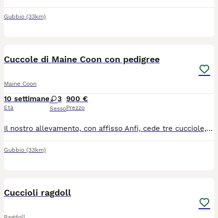
Gubbio
(33km)
7
1
Cuccole di Maine Coon con pedigree
Maine Coon
10 settimane
3
900 €
Età
Prezzo
Sesso
Il nostro allevamento, con affisso Anfi, cede tre cucciole, nate il 28 Maggio, linea russa: una bellissima black tabby dalle orecchie lunghissime e due blue high silver tabby dal manto fantastico . Al momento della cessione avranno libretto sanitario con doppia vaccinazione e trattamento antiparassitario, microchip, pedigree Anfi, principali test genetici negativi (HCM, PKDEF, SMA,FIV e Felv) ed ecocardio nella norma di entrambe i genitori, regolare contratto di cessione da compagnia, kit alimentare di benvenuto. Le cucciole sono abituate all' uso della lettiera e del tiragraffi e alla presenza dei bambini. Possibilità di venire a trovarci in allevamento senza impegno ovviamente! Per ulteriori foto, video o info siamo a disposizione!
Gubbio
(33km)
4
Cuccioli ragdoll
Ragdoll