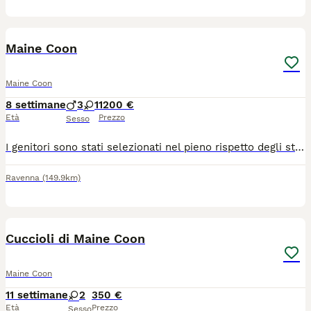
5
Maine Coon
Maine Coon
8 settimane
3
1
1200 €
Età
Prezzo
Sesso
I genitori sono stati selezionati nel pieno rispetto degli standard di razza. Godono di ottima salute e sono testati per: FIV/FELV Ecocardiogramma regolare (esenti da HCM) Esenti da tutte le principali patologie genetiche della razza Cosa include l'affido: Il cucciolo lascerà l'allevamento provvisto di tutta la documentazione ufficiale e medica necessaria: Pedigree ufficiale (certificato genealogico) Microchip già inserito e registrazione all'anagrafe felina Ciclo vaccinale completo adeguato all'età Trattamenti sverminanti completati Assistenza post-affido continua per supportarvi in ogni fase della crescita Scegliere il nostro allevamento significa affidarsi a professionisti che mettono al primo posto il benessere animale, l'etica e la corretta selezione morfologica e caratteriale della razza.
Ravenna
(149.9km)
9
Cuccioli di Maine Coon
Maine Coon
11 settimane
2
350 €
Età
Prezzo
Sesso