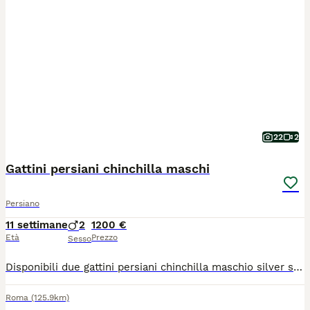
22
2
Gattini persiani chinchilla maschi
Persiano
11 settimane
2
1200 €
Età
Prezzo
Sesso
Disponibili due gattini persiani chinchilla maschio silver shaded ed black golden shaded Pedigree AFI/WCF Piccolo allevamento 1000and1persian con affisso a Roma Carattere amorevole giocoso Cresciuti in famiglia abituati a stare in braccio Vaccinati,sverminati genitori essenti dalle malattie
Roma
(125.9km)