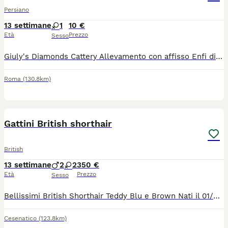
Persiano
13 settimane
1
10 €
Età
Prezzo
Sesso
Giuly's Diamonds Cattery Allevamento con affisso Enfi di Gatti Persiani e Exotic Shorthair. I cuccioli verranno ceduti al compimento dei tre mesi di vita con: due vaccini, due sverminazioni, antiparassitario, certificato di buona salute e pedigree. I Genitori dei cuccioli sono esenti dalle malattie genetiche e trasmissibili fiv-felv-pkd. Possibilità di trasporto in tutta Italia. Non sono in regalo. Prezzo simbolico. Per maggiori info 3515547598
Roma
(130.8km)
5
Gattini British shorthair
British
13 settimane
2
2
350 €
Età
Prezzo
Sesso
Bellissimi British Shorthair Teddy Blu e Brown Nati il 01/05/26. Pronti per l'adozione 26. Disponibilità aggiornate: o1 maschio Tabby brown mackerel o 2 femmine Tabby brown mackerel o 1 maschio Tabby grey mackere o1femmina Tabby blu ( Per chi non conosce i colori sono i tre neri tigrati marroni e quello con il manto grigio musetto tigrato e la femmina tutta grigia) Rilasciati con: Libretto sanitario Vaccinazione Sverminati e trattati contro pulci e parassiti. Senza pedigree, nati e cresciuti in casa Abituati alla : o lettiera o al tiragraffi o al trasportino o alle persone Molto affettuosi, socievoli e giocherelloni. ".....Sono irresistibile e molto ma moooolto coccolone quindi se non vuoi tanto affetto o... leccotti e... ronfatine sulla panzella mentre ti appisoli.... non faccio per te!"
Cesenatico
(123.8km)