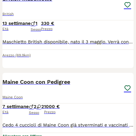
British
13 settimane
1
330 €
Età
Prezzo
Sesso
Maschietto British disponibile, nato il 3 maggio. Verrà consegnato con primo vaccino e trattamento antiparassitario. Mamma British con pedigree, papà British senza pedigree. Prezzo trattabile
Arezzo
(69.9km)
26
Maine Coon con Pedigree
Maine Coon
7 settimane
2
2
1000 €
Età
Prezzo
Sesso
Cedo 4 cuccioli di Maine Coon già stverminati e vaccinati ,test genetici dei genitori documentati e visibili verranno ceduti dopo il terzo mese di età con pedigree da compagnia oppure no ma a prezzo differente ,il nostro è un allevamento con regolare affisso tutti I nostri Maine Coon vivono in casa con noi per ulteriori informazioni contattare Silvia al numero WhatsApp 3408029993.