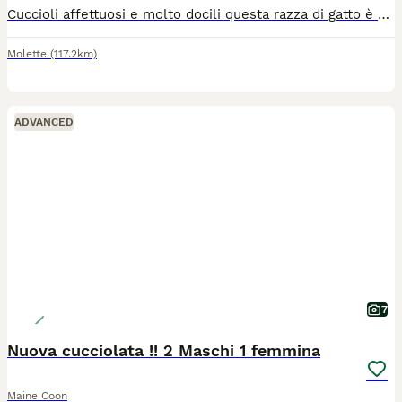
Cuccioli affettuosi e molto docili questa razza di gatto è adatta a stare con altri animali ed per la pet teraphy abituati alla letteria x ulteriori informazioni contattare su whatsapp al numero 3489802110
Molette
(117.2km)
ADVANCED
7
Nuova cucciolata !! 2 Maschi 1 femmina
Maine Coon