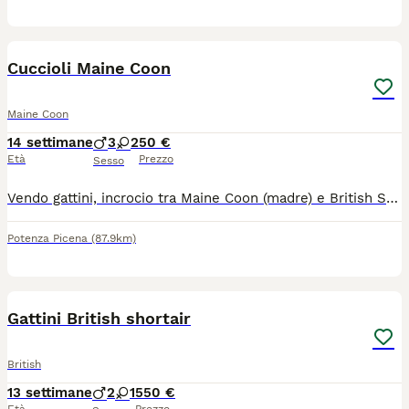
32
Cuccioli Maine Coon
Maine Coon
14 settimane
3
2
50 €
Età
Prezzo
Sesso
Vendo gattini, incrocio tra Maine Coon (madre) e British Shorthair blu (padre). Nati il 25 aprile. Crescono in un ambiente familiare, in casa, sono ben socializzati, abituati ai cani, mangiano crocchette e cibo umido e usano regolarmente la lettiera. Sono stati sverminati. Disponibili tre maschi e due femmine. I maschi sono: uno blu, uno bianco e blu e uno nero. Le femmine sono di colore tartarugato.
Potenza Picena
(87.9km)
1
Gattini British shortair
British
13 settimane
2
1
550 €