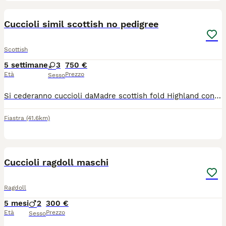
4
Cuccioli simil scottish no pedigree
Scottish
5 settimane
3
750 €
Età
Prezzo
Sesso
Si cederanno cuccioli daMadre scottish fold Highland con pedigree padre british all era di tre mesi con vaccini e sverminazioni eseguite.
Fiastra
(41.6km)
5
Cuccioli ragdoll maschi
Ragdoll
5 mesi
2
300 €
Età
Prezzo
Sesso