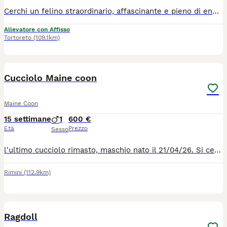
Cerchi un felino straordinario, affascinante e pieno di energia? Questi meravigliosi cuccioli di gatto del Bengala (Bengal) è pronti a portare gioia, eleganza e un pizzico di "vita selvaggia" (ma super affettuosi!) nella tua vita. Maschio e femmina Mantello: Brown/Spotted, Snow Lynx con un contrasto magnifico e la tipica lucentezza "glitter" della razza. Carattere: dolce, estremamente intelligente, curiosi e giocherelloni. Amano la compagnia e i giochi interattivi. Zona: Abruzzo Tortoreto solo veri amanti degli animali.
Allevatore con Affisso
Tortoreto
(109.1km)
6
Cucciolo Maine coon
Maine Coon
15 settimane
1
600 €
Età
Prezzo
Sesso
l'ultimo cucciolo rimasto, maschio nato il 21/04/26. Si cede svezzato,sverminato e con due vaccini. Abituato alla lettiera e tiragraffi. Ottimo carattere, dolce ed affettuoso.
Rimini
(112.9km)
3
Ragdoll