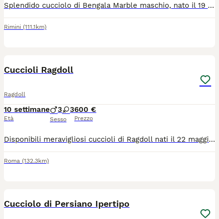
Splendido cucciolo di Bengala Marble maschio, nato il 19 febbraio 2026, pronto per entrare nella sua nuova famiglia. Il piccolo è dolce, affettuoso, ben socializzato e cresciuto in ambiente familiare con grande cura e attenzione. Verrà ceduto: vaccinato con microchip con libretto sanitario con trattamento antiparassitario Entrambi i genitori sono Bengala con pedigree. È disponibile sia con pedigree che senza pedigree, secondo le esigenze della famiglia adottante. Per maggiori informazioni, foto e video, contattatemi in privato. Visite gradite su appuntamento. Solo famiglie serie e amanti degli animali
Rimini
(111.1km)
9
Cuccioli Ragdoll
Ragdoll
10 settimane
3
3
600 €
Età
Prezzo
Sesso
Disponibili meravigliosi cuccioli di Ragdoll nati il 22 maggio Colori maschietti blue Mitted, Seal Mitted Colori femminucce blue Mitted, Seal Mitted e blue Mitted Siamo i cuccioli dolcissimi e pronti per trovare una famiglia amorevole Siamo in un ambiente sereno, abituati al contatto umano e alle coccole...verremo ceduti abituati alla lettiera e svezzati. Siamo dolcissimi , affettuosi e perfetti per la compagnia...verremo ceduti completamente autonomi e pronti per raggiungere la nostra nuova famiglia! Siamo a Roma Se ti sei già innamorato di una di noi, puoi prenotarci fin da subito! Entrambi i genitori sono testati e negativi per le principali malattie genetiche della razza, tra cui HCM (cardiomiopatia ipertrofica) ,oltre a FIV e FeLV. Verremo ceduti con: - Libretto sanitario - sverminazione effettuata( due volte) - primo vaccino -Abituati alla lettiera e alla vita in casa Prenotazioni già aperte! Femminucce 650€ Maschietti 600€ Per ulteriori informazioni contattatemi al 350 884 4326 o tramite whatsapp grazie. Possibilità di vederli dal vivo
Roma
(132.3km)
4
1
Cucciolo di Persiano Ipertipo