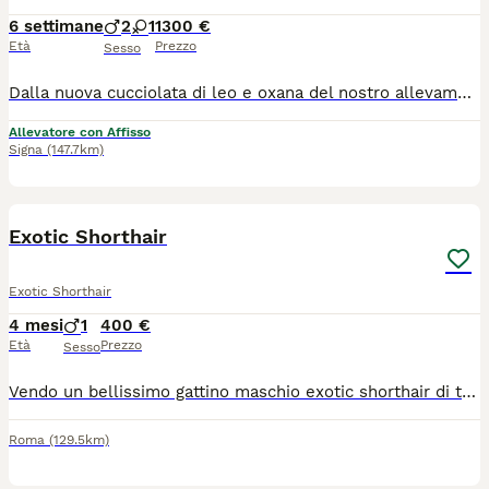
6 settimane
2
1
1300 €
Età
Prezzo
Sesso
Dalla nuova cucciolata di leo e oxana del nostro allevamento, sono disponibili alla prenotazione 3 gattini 2 maschi (Black Tabby with White) 1 femmina (Black Tortie with White) i gattini verrano ceduti a fine settembre dopo 3 mesi e una settimana in cui saranno abituati al contatto umano ai bambini alle aspirapolveri e alla vita in famiglia in generale. Verranno ceduti sverminati, vaccinati, con microchip e pedigree afi-wcf. Genitori esenti da patologie e sempre visibili presso il nostro allevamento. Foto dei gattini a 14 giorni
Allevatore con Affisso
Signa
(147.7km)
4
Exotic Shorthair
Exotic Shorthair
4 mesi
1
400 €
Età
Prezzo
Sesso
Vendo un bellissimo gattino maschio exotic shorthair di tre mesi nato in casa con genitori visibili, è di colore bianco e rosso. Già sverminato e con il primo vaccino con libretto sanitario, per chi fosse interessato mi contatti telefonicamente al n: 3425778503 Claudio, prezzo 400€ non perditempo ma si richiede la massima serietà grazie.
Roma
(129.5km)
5