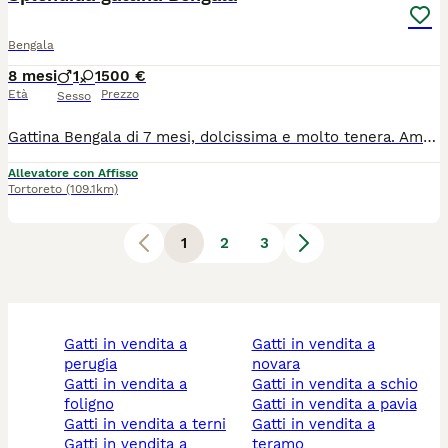
Bengala
8 mesi
1
1
500 €
Età
Prezzo
Sesso
Gattina Bengala di 7 mesi, dolcissima e molto tenera. Ama le coccole. Educata, pulita e rispettosa degli spazi. Ottimo salute vaccinata, sterilizzata Cerco per lei una famiglia amorevole, senza altri animali in casa, che possa dedicarle attenzioni e affetto Il pedigree, microchip su richiesta
Allevatore con Affisso
Tortoreto
(109.1km)
1
2
3
gatti in vendita a
gatti in vendita a
perugia
novara
gatti in vendita a
gatti in vendita a schio
foligno
gatti in vendita a pavia
gatti in vendita a terni
gatti in vendita a
gatti in vendita a
teramo