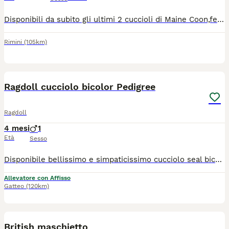
Disponibili da subito gli ultimi 2 cuccioli di Maine Coon,femmine di 2 mesi già compiuti,nate ed allevate in famiglia con tanto amore e dedizione, ottimo carattere, estremamente affettuose,abituate all' uso della lettiera e il tiragraffi,visitate dal veterinario con doppia sverminazione e profiassi antiparassitaria esterna.per maggiori informazioni contattatemi tramite WhatsApp al 3889944741
Rimini
(105km)
5
Ragdoll cucciolo bicolor Pedigree
Ragdoll
4 mesi
1
Età
Sesso
Disponibile bellissimo e simpaticissimo cucciolo seal bicolor con Pedigree. Genitori testati per le malattie genetiche tutte negative. Viene consegnato con Pedigree, libretto con 2 vaccinazioni, starter kit.
Allevatore con Affisso
Gatteo
(120km)
4
2
British maschietto