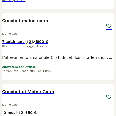
Arezzo
(69.9km)
9
Cuccioli maine coon
Maine Coon
7 settimane
2
1
800 €
Età
Prezzo
Sesso
L’allevamento amatoriale Custodi del Bosco, a Terranuova Bracciolini (AR), ha ancora disponibili 3 splendidi cuccioli pronti a raggiungere le loro nuove famiglie da settembre: 2 cuccioli rossi 1 femmina tricolore con una particolare macchia sul viso Cresciuti in ambiente familiare, con amore e attenzioni, per sviluppare un carattere socievole, equilibrato e affettuoso. Cosa include la cessione del cucciolo: Pedigree AFEF Microchip già inserito e registrazione all'anagrafe felina Ciclo di vaccinazioni e sverminazioni effettuati. Libretto sanitario Test genetici dei genitori Ci troviamo a Terranuova Bracciolini (AR), in Toscana. Se vuoi venire a conoscerli o desideri ricevere maggiori informazioni, foto e video dei singoli cuccioli, non esitare a contattarci! Saremo felici di trovare la famiglia perfetta per ognuno dei nostri "Custodi del Bosco".
Allevatore con Affisso
Terranuova Bracciolini
(100.9km)
20
1
Cuccioli di Maine Coon
Maine Coon
10 mesi
2
650 €