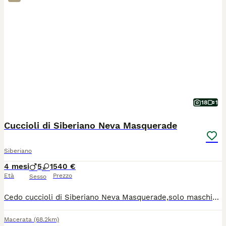
18
1
Cuccioli di Siberiano Neva Masquerade
Siberiano
4 mesi
5
1
540 €
Età
Prezzo
Sesso
Cedo cuccioli di Siberiano Neva Masquerade,solo maschietti, hanno 3 mesi e mezzo, dolcissimi,in ottima salute, vivono in famiglia.
Macerata
(68.2km)