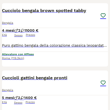
Cucciolo bengala brown spotted tabby
Bengala
4 mesi
2
1
1000 €
Età
Prezzo
Sesso
Puro gattino bengala della colorazione classica leopardata Brown spotted tabby di 3 mesi , molto affettuoso , dolce , giocherellone , educato alla lettiera e tiragraffi, va d'accordo con altri animali , ama dormire e giocare con i bambini . Per tutte le info chiamare al numero 392 372 28 42 Allevamento Benglamur a Roma , consegna tutta Italia, gatti di alta genealogia, controllati per le malattie genetiche ed infettive . Abbiamo i cuccioli a partire di 800 euro , per ulteriori informazioni contattaci
Allevatore con Affisso
Roma
(119.3km)
23
3
Cuccioli gattini bengale pronti
Bengala
5 mesi
2
1
400 €
Età
Prezzo
Sesso