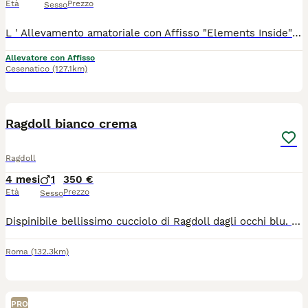
Età
Prezzo
Sesso
L ' Allevamento amatoriale con Affisso "Elements Inside" Maine Coon Cattery , accetta prenotazioni per cuccioli.... Saranno ceduti al 90 giorno di nascita con : Pedigree AGI Libretto Sanitario Copie test genetici dei riproduttori Microchip Doppia vaccinazione Doppia sverminazione Contratto da Compagnia Siamo un piccolo allevamento con tanta voglia di fare.... Gattofili per passione mettiamo sempre al primo posto la salute dei nostri Mici che , condividono la casa insieme a noi. Infatti , è molto importante per un gatto vivere a contatto con gli esseri umani sin dai primi giorni di vita , questo contribuisce a consolidare un rapporto che durerà anche con i futuri padroni per sempre... Saremo inoltre molto disponibili ad accogliervi in Allevamento per vedere i cuccioli nelle loro fasi di crescita vicino ai loro genitori ..... NUOVA CUCCIOLATA NATA IL 28/09 Ultimo Cucciolo Rimasto: 1 Black tabby with white. ...inviatemi pure mess x info.....
Allevatore con Affisso
Cesenatico
(127.1km)
3
Ragdoll bianco crema
Ragdoll
4 mesi
1
350 €
Età
Prezzo
Sesso
Dispinibile bellissimo cucciolo di Ragdoll dagli occhi blu. 3 mesi di età, sverminati Entrambi i genitori sono testati negativi a FIV e FELV e HCM e testati contro le principali malattie genetiche della razza .
Roma
(132.3km)
PRO