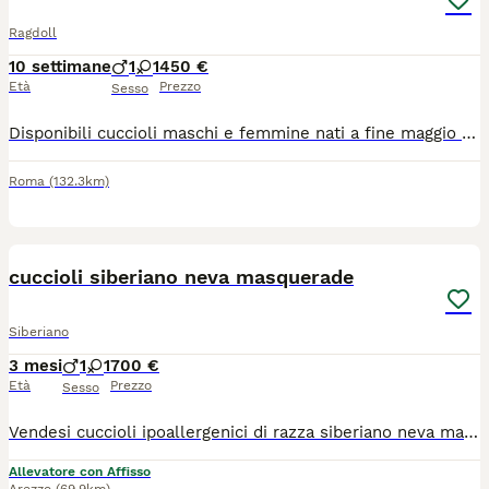
Ragdoll
10 settimane
1
1
450 €
Età
Prezzo
Sesso
Disponibili cuccioli maschi e femmine nati a fine maggio 2026. Per informazioni, foto e disponibilità contattatemi in privato.
Roma
(132.3km)
10
cuccioli siberiano neva masquerade
Siberiano
3 mesi
1
1
700 €
Età
Prezzo
Sesso
Vendesi cuccioli ipoallergenici di razza siberiano neva masquerade. Completi di pedigree e vaccinazioni. Maggiori informazioni in privato o contattate il numero 3339493378
Allevatore con Affisso