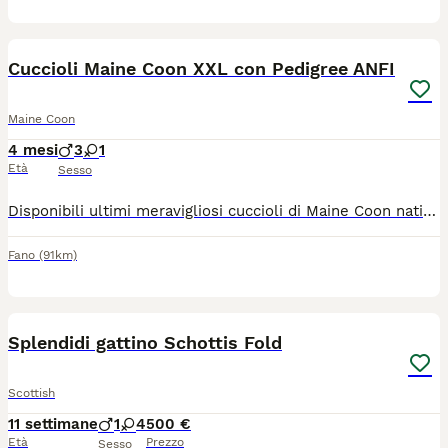
7
Cuccioli Maine Coon XXL con Pedigree ANFI
Maine Coon
4 mesi
3
1
Età
Sesso
Disponibili ultimi meravigliosi cuccioli di Maine Coon nati il 06.04.2026, cresciuti in ambiente domestico con amore ed attenzione. Cuccioli molto socievoli abituati al contatto umano ed alla vita in famiglia. Saranno ceduti al compimento del terzo mese di età con le previste vaccinazioni effettuate, sverminazione, con microchip e libretto sanitario. Genitori con ecocardio regolare e test Fil/Felv negativi. Papà di taglia molto grande con struttura importante e mamma dal carattere dolcissimo, molto equilibrata ed affettuosa. Per ulteriori info, foto e video - contatto Whatsapp 3454323981
Fano
(91km)
5
1
Splendidi gattino Schottis Fold
Scottish
11 settimane
1
4
500 €
Età
Prezzo
Sesso