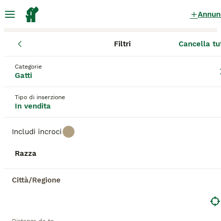
Annun
Filtri
Cancella tu
Gatti
Umbria
Provincia di Perugia
Assisi
Categorie
Gatti in vendita
a Assisi
Gatti
101 Gatti trovati
Tipo di inserzione
In vendita
Tutte le razze
Filtri
Includi incroci
Salva ricerca
Ordina
Razza
ADVANCED
Città/Regione