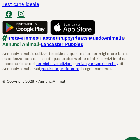
Test cane ideale
Pets4Homes
Hastnet
PuppyPlaats
MundoAnimalia
Annunci Animali
Lancaster Puppies
AnnunciAnimali.it utilizza i cookie su questo sito per migliorare la tua
esperienza utente. L'uso di questo sito Web e di altri servizi implica
l'accettazione dei
Termini e Condizioni
e
Privacy e Cookie Policy
di
AnnunciAnimali. Puoi
gestire le preferenze
in ogni momento.
© Copyright
2026
-
AnnunciAnimali