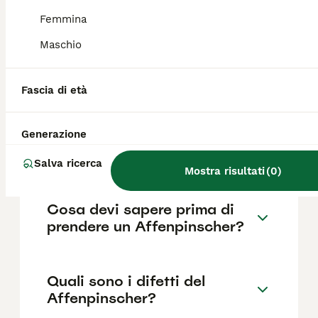
in base a fattori come il pedigree, la
reputazione dell'allevatore e la posizione.
Femmina
Maschio
Quanto dura la vita di un
Affenpinscher?
Fascia di età
Generazione
Qual è il carattere del
Affenpinscher?
Salva ricerca
Mostra risultati
(
0
)
Cosa devi sapere prima di
prendere un Affenpinscher?
Quali sono i difetti del
Affenpinscher?