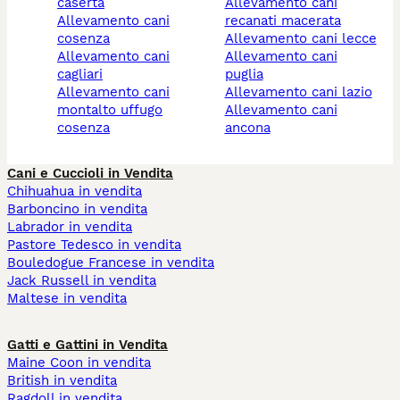
caserta
allevamento cani
allevamento cani
recanati macerata
cosenza
allevamento cani lecce
allevamento cani
allevamento cani
cagliari
puglia
allevamento cani
allevamento cani lazio
montalto uffugo
allevamento cani
cosenza
ancona
Cani e Cuccioli in Vendita
Chihuahua in vendita
Barboncino in vendita
Labrador in vendita
Pastore Tedesco in vendita
Bouledogue Francese in vendita
Jack Russell in vendita
Maltese in vendita
Gatti e Gattini in Vendita
Maine Coon in vendita
British in vendita
Ragdoll in vendita