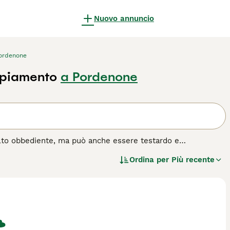
Nuovo annuncio
ordenone
ppiamento
a Pordenone
olto obbediente, ma può anche essere testardo e
ordshire Terrier sono particolarmente adatti come cani da
Ordina per
Più recente
ndo il loro entusiasmo viene moderato, sono spesso buoni con
o senza sorveglianza; questo vale per tutte le razze e i
 alta di sviluppare aggressività verso altri cani una volta
 con poca esperienza con i cani. Leggi la nostra pagina di
a razza di cane.