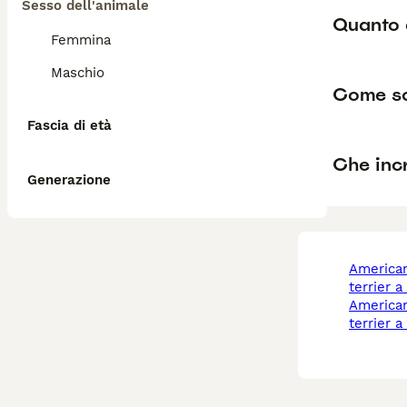
Sesso dell'animale
Quanto 
Femmina
Maschio
Come so
Fascia di età
Che incr
Generazione
american staffordshire
terrier 
american staffordshire
terrier 