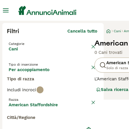
Filtri
Cancella tutto
Cani
Ame
American 
Categorie
Cani
0 Cani trovati
American S
Tipo di inserzione
Solo di razza
Per accoppiamento
Tipo di razza
L'American Staff
indipendente. È 
Salva ricerca
Includi incroci
famiglia. Sono a
i bambini. Natur
Razza
meticci. Gli Ame
American Staffordshire
raggiunta l'età 
consigli sull'
Ame
Città/Regione