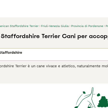
rican Staffordshire Terrier
Friuli-Venezia Giulia
Provincia di Pordenone
P
Staffordshire Terrier Cani per acco
taffordshire
ordshire Terrier è un cane vivace e atletico, naturalmente m
intelligente, vigile e impara velocemente. Gli American Staff
michevoli, affidabili e molto affettuosi con le persone. Qua
almente, non bisogna mai lasciare un cane e un bambino piccol
rican Staffordshire Terrier hanno una probabilità relativamente
adulta. L'American Staffordshire Terrier non è adatto a persone
rican Staffordshire Terrier
per ulteriori informazioni su quest