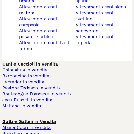
umbria
liguria
allevamento cani
allevamento cani siena
matera
allevamento cani
allevamento cani
avellino
campania
allevamento cani
allevamento cani
benevento
pesaro e urbino
allevamento cani
allevamento cani rivoli
imperia
torino
Cani e Cuccioli in Vendita
Chihuahua in vendita
Barboncino in vendita
Labrador in vendita
Pastore Tedesco in vendita
Bouledogue Francese in vendita
Jack Russell in vendita
Maltese in vendita
Gatti e Gattini in Vendita
Maine Coon in vendita
British in vendita