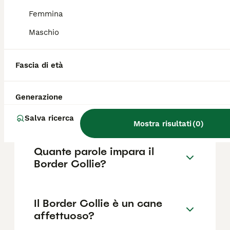
come il pedigree, la reputazione
dell'allevatore e la posizione.
Femmina
Maschio
Quali sono i difetti del
Border Collie?
Fascia di età
Generazione
Per chi è adatto un Border
Collie?
Salva ricerca
Mostra risultati
(
0
)
Quante parole impara il
Border Collie?
Il Border Collie è un cane
affettuoso?