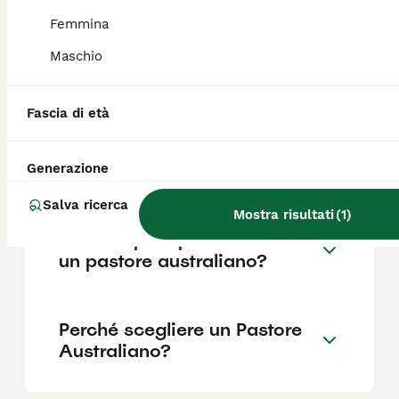
Femmina
Quanto è impegnativo un
Maschio
Pastore Australiano?
Fascia di età
Quali sono i difetti del
Pastore Australiano?
Generazione
Salva ricerca
Mostra risultati
(
1
)
Cosa sapere prima di avere
un pastore australiano?
Perché scegliere un Pastore
Australiano?