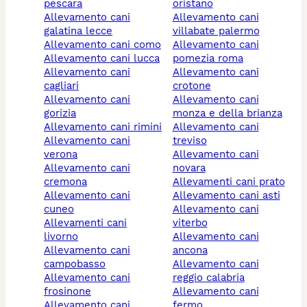
pescara
oristano
allevamento cani
allevamento cani
galatina lecce
villabate palermo
allevamento cani como
allevamento cani
allevamento cani lucca
pomezia roma
allevamento cani
allevamento cani
cagliari
crotone
allevamento cani
allevamento cani
gorizia
monza e della brianza
allevamento cani rimini
allevamento cani
allevamento cani
treviso
verona
allevamento cani
allevamento cani
novara
cremona
allevamenti cani prato
allevamento cani
allevamento cani asti
cuneo
allevamento cani
allevamenti cani
viterbo
livorno
allevamento cani
allevamento cani
ancona
campobasso
allevamento cani
allevamento cani
reggio calabria
frosinone
allevamento cani
allevamento cani
fermo