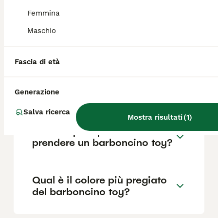
Femmina
Quali sono i difetti del
Maschio
barboncino toy?
Fascia di età
Che differenza c'è tra il
barboncino toy e il mini toy?
Generazione
Salva ricerca
Mostra risultati
(
1
)
Cosa sapere prima di
prendere un barboncino toy?
Qual è il colore più pregiato
del barboncino toy?