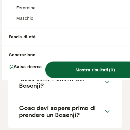
Femmina
Maschio
Quanto dura la vita di un
Basenji?
Fascia di età
Qual è il carattere del
Generazione
Basenji?
Salva ricerca
Mostra risultati
(
0
)
Quali sono i difetti del
Basenji?
Cosa devi sapere prima di
prendere un Basenji?