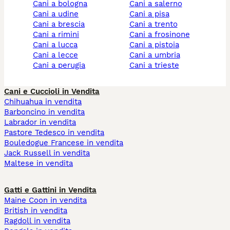
cani a bologna
cani a salerno
cani a udine
cani a pisa
cani a brescia
cani a trento
cani a rimini
cani a frosinone
cani a lucca
cani a pistoia
cani a lecce
cani a umbria
cani a perugia
cani a trieste
Cani e Cuccioli in Vendita
Chihuahua in vendita
Barboncino in vendita
Labrador in vendita
Pastore Tedesco in vendita
Bouledogue Francese in vendita
Jack Russell in vendita
Maltese in vendita
Gatti e Gattini in Vendita
Maine Coon in vendita
British in vendita
Ragdoll in vendita