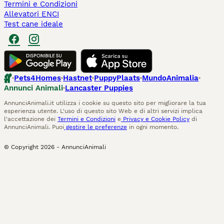
Termini e Condizioni
Allevatori ENCI
Test cane ideale
Pets4Homes
Hastnet
PuppyPlaats
MundoAnimalia
Annunci Animali
Lancaster Puppies
AnnunciAnimali.it utilizza i cookie su questo sito per migliorare la tua
esperienza utente. L'uso di questo sito Web e di altri servizi implica
l'accettazione dei
Termini e Condizioni
e
Privacy e Cookie Policy
di
AnnunciAnimali. Puoi
gestire le preferenze
in ogni momento.
© Copyright
2026
-
AnnunciAnimali