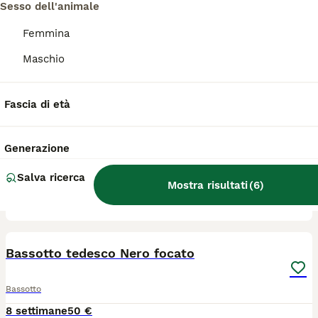
Sesso dell'animale
6
Femmina
BASSOTTO NANO per MONTA
Maschio
Bassotto
Fascia di età
1 anni
150 €
Età
Prezzo
Generazione
Bassotto nano con taglia certificata Enci. Maschio disponibile per monta. Ha pedigree, in perfetta salute, peso 6kg, TAGLIA NANA, CIOCCOLATO. ACCETTO UN CUCCIOLO. PER PROGRAMMARE LA MONTA : NUMERO WHATSAPP - 3480397114. ACCOPPIAMENTO NATURALE. Posso ospitare la vostra femmina per il periodo necessario (senza costi aggiuntivi) oppure spostarmi con il cane
Salva ricerca
Mostra risultati
(
6
)
Parma
1
Bassotto tedesco Nero focato
Bassotto
8 settimane
50 €