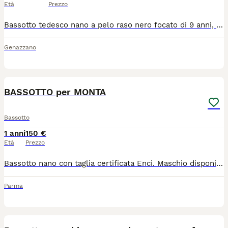
Età
Prezzo
Bassotto tedesco nano a pelo raso nero focato di 9 anni, cerca femmina per accoppiamento. Sangue VolsciDachs. Con pedigree.
Genazzano
6
BASSOTTO per MONTA
Bassotto
1 anni
150 €
Età
Prezzo
Bassotto nano con taglia certificata Enci. Maschio disponibile per monta. Ha pedigree, in perfetta salute, peso 6kg, TAGLIA NANA, CIOCCOLATO. ACCETTO UN CUCCIOLO se anche la femminuccia ha il pedigree. PER PROGRAMMARE LA MONTA : NUMERO WHATSAPP - 3480397114. ACCOPPIAMENTO NATURALE. Posso ospitare la vostra femmina per il periodo necessario (senza costi aggiuntivi) oppure spostarmi con il cane
Parma
2