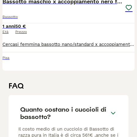
Bassotto maschio x accoppiamento nero focato
Bassotto
1 anni
50 €
Età
Prezzo
Cercasi femmina bassotto nano/standard x accoppiamento, ho un bassotto maschio di 1 anno e mezzo bellissimo Teo.
Pisa
FAQ
Quanto costano i cuccioli di
bassotto?
Il costo medio di un cucciolo di Bassotto di
razza pura in Italia è di circa 561€ ,anche se i