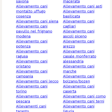
savona
macerata
allevamento cani
allevamento cani asti
montalto uffugo
allevamento cani
cosenza
basilicata
allevamento cani siena
allevamento cani
allevamento cani
cagliari
pavullo nel frignano
allevamento cani
modena
ascoli piceno
allevamento cani
allevamento cani
potenza
arezzo
allevamento cani
allevamento cani
ragusa
casale monferrato
allevamento cani
alessandria
oristano
allevamento cani
allevamento cani
marche
campania
allevamento cani
allevamento cani lecco
bolzano/bozen
allevamento cani
allevamento cani
torino
caserta
allevamento cani
allevamento cani como
pescara
allevamento cani terni
allevamenti cani
allevamento cani
taranto
liguria