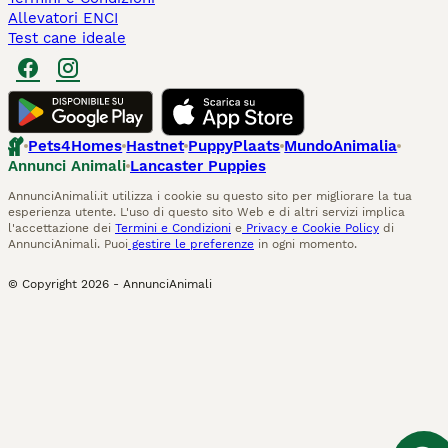
Allevatori ENCI
Test cane ideale
Pets4Homes
Hastnet
PuppyPlaats
MundoAnimalia
Annunci Animali
Lancaster Puppies
AnnunciAnimali.it utilizza i cookie su questo sito per migliorare la tua
esperienza utente. L'uso di questo sito Web e di altri servizi implica
l'accettazione dei
Termini e Condizioni
e
Privacy e Cookie Policy
di
AnnunciAnimali. Puoi
gestire le preferenze
in ogni momento.
© Copyright
2026
-
AnnunciAnimali