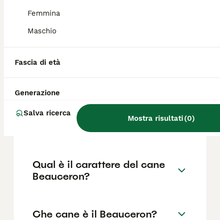
famiglie in grado di dedicargli tempo e
attività fisiche regolari. I cuccioli possono
Femmina
essere vivaci, quindi è importante insegnare
ai bambini a interagire in modo sicuro.
Maschio
Fascia di età
Quali sono le dimensioni e il
peso di un Beauceron?
Generazione
Quanto è forte il morso di un
Salva ricerca
Mostra risultati
(
0
)
Beauceron?
Qual è il carattere del cane
Beauceron?
Che cane è il Beauceron?