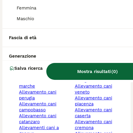
allevamento cani
cagliari
Femmina
teramo
allevamento cani sicilia
allevamento cani
allevamento cani
Maschio
macerata
modena
allevamento cani lecce
allevamento cani
allevamento cani
bolzano/bozen
Fascia di età
sondrio
allevamento cani
allevamento cani
varese
salerno
allevamento cani
Generazione
allevamento cani
ragusa
verbano-cusio-ossola
allevamento cani
Salva ricerca
allevamento cani biella
arezzo
Mostra risultati
(
0
)
allevamento cani bari
allevamento cani imola
allevamento cani
bologna
marche
allevamento cani
allevamento cani
veneto
perugia
allevamento cani
allevamento cani
piacenza
campobasso
allevamento cani
allevamento cani
caserta
catanzaro
allevamento cani
allevamenti cani a
cremona