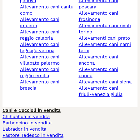
genova
allevamento cani
allevamento cani cantù
pescara
como
allevamento cani
allevamento cani
frosinone
imperia
allevamento cani rivoli
allevamento cani
torino
reggio calabria
allevamenti cani prato
allevamento cani
allevamento cani narni
legnago verona
terni
allevamento cani
allevamento cani
villabate palermo
ancona
allevamento cani
allevamento cani
reggio emilia
cuneo
allevamento cani
allevamento cani siena
brescia
allevamento cani
friuli-venezia giulia
Cani e Cuccioli in Vendita
Chihuahua in vendita
Barboncino in vendita
Labrador in vendita
Pastore Tedesco in vendita