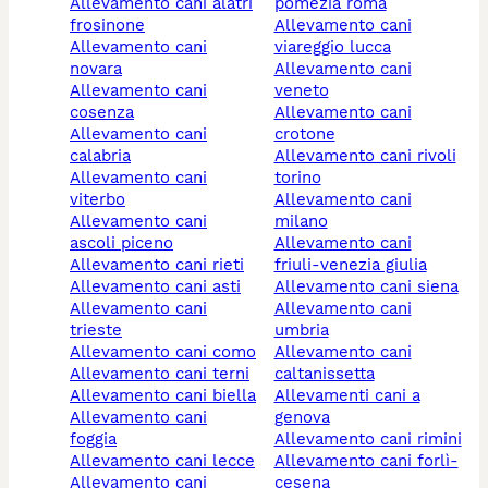
allevamento cani alatri
pomezia roma
frosinone
allevamento cani
allevamento cani
viareggio lucca
novara
allevamento cani
allevamento cani
veneto
cosenza
allevamento cani
allevamento cani
crotone
calabria
allevamento cani rivoli
allevamento cani
torino
viterbo
allevamento cani
allevamento cani
milano
ascoli piceno
allevamento cani
allevamento cani rieti
friuli-venezia giulia
allevamento cani asti
allevamento cani siena
allevamento cani
allevamento cani
trieste
umbria
allevamento cani como
allevamento cani
allevamento cani terni
caltanissetta
allevamento cani biella
allevamenti cani a
allevamento cani
genova
foggia
allevamento cani rimini
allevamento cani lecce
allevamento cani forlì-
allevamento cani
cesena