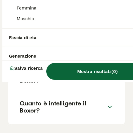
Femmina
Maschio
Quali sono i difetti del
Boxer?
Fascia di età
Il Boxer è adatto ai bambini?
Generazione
Salva ricerca
Mostra risultati
(
0
)
Quanto vive in media un
Boxer?
Quanto è intelligente il
Boxer?