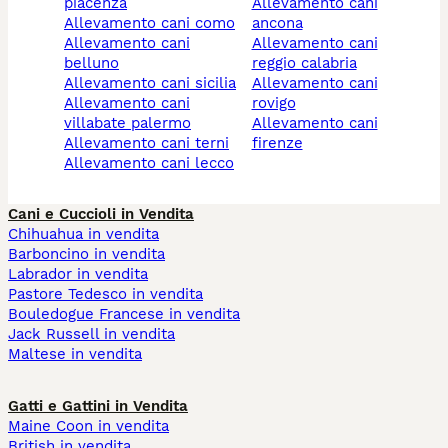
piacenza
allevamento cani
allevamento cani como
ancona
allevamento cani
allevamento cani
belluno
reggio calabria
allevamento cani sicilia
allevamento cani
allevamento cani
rovigo
villabate palermo
allevamento cani
allevamento cani terni
firenze
allevamento cani lecco
Cani e Cuccioli in Vendita
Chihuahua in vendita
Barboncino in vendita
Labrador in vendita
Pastore Tedesco in vendita
Bouledogue Francese in vendita
Jack Russell in vendita
Maltese in vendita
Gatti e Gattini in Vendita
Maine Coon in vendita
British in vendita