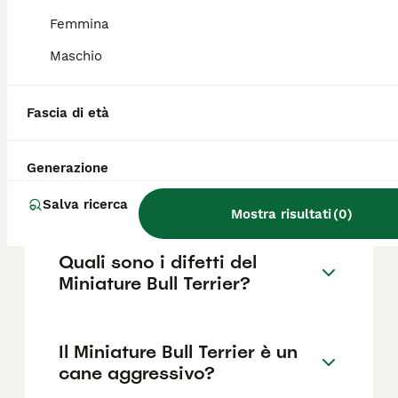
dell'allevamento e delle caratteristiche che
incidono sul pedigree.
Femmina
Maschio
Differenza tra Bull Terrier e
Bull Terrier Miniature?
Fascia di età
Generazione
Quanto dura un Bull Terrier
Miniature?
Salva ricerca
Mostra risultati
(
0
)
Quali sono i difetti del
Miniature Bull Terrier?
Il Miniature Bull Terrier è un
cane aggressivo?