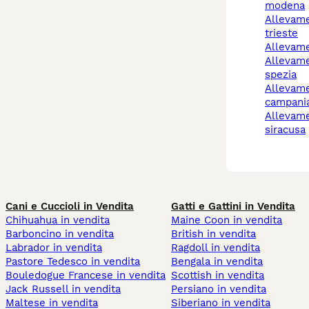
modena
allevamento cani
trieste
allevam
allevamento cani la
spezia
allevamento cani
campani
allevamento cani
siracusa
Cani e Cuccioli in Vendita
Gatti e Gattini in Vendita
Chihuahua in vendita
Maine Coon in vendita
Barboncino in vendita
British in vendita
Labrador in vendita
Ragdoll in vendita
Pastore Tedesco in vendita
Bengala in vendita
Bouledogue Francese in vendita
Scottish in vendita
Jack Russell in vendita
Persiano in vendita
Maltese in vendita
Siberiano in vendita