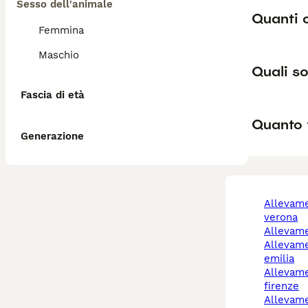
Sesso dell'animale
Quanti 
Femmina
Maschio
Quali so
Fascia di età
Quanto 
Generazione
allevamento cani
verona
allevam
allevamento cani reggio
emilia
allevamento cani
firenze
allevamento cani