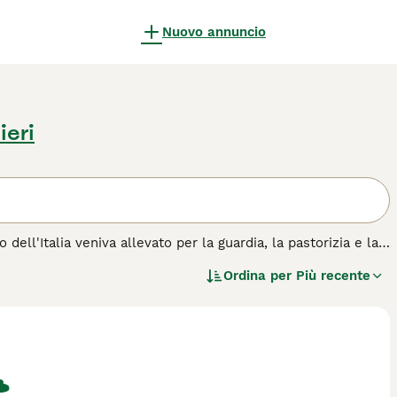
Nuovo annuncio
ieri
ell'Italia veniva allevato per la guardia, la pastorizia e la
i sono ancora molto popolari nel Belpaese grazie al loro
Ordina per
Più recente
 condividere la casa con un cane corso dovrà mettersi in
zza di cane.