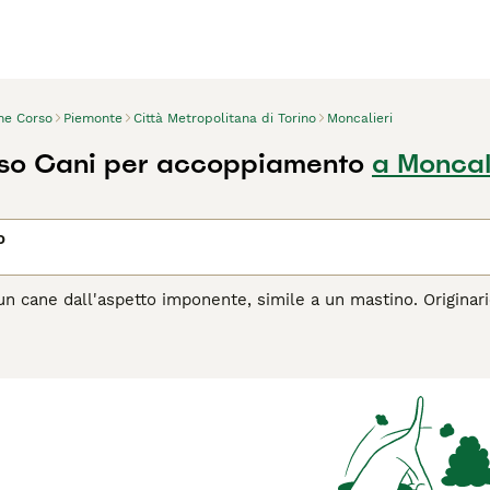
ne Corso
Piemonte
Città Metropolitana di Torino
Moncalieri
so Cani per accoppiamento
a Moncal
o
n cane dall'aspetto imponente, simile a un mastino. Originario d
 fosse anche molto apprezzato come cane da compagnia. I cors
ioso e alla loro natura amichevole e leale. Chiunque desideri
oiché ci sono pochissimi cuccioli disponibili ogni anno.
agina di consigli sul Cane Corso
per informazioni su questa ra