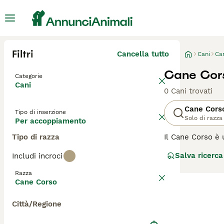
Filtri
Cancella tutto
Cani
Ca
Cane Cor
Categorie
Cani
0 Cani trovati
Cane Cors
Tipo di inserzione
Solo di razza
Per accoppiamento
Tipo di razza
Il Cane Corso è u
caccia, sebbene
Salva ricerca
Includi incroci
aspetto meravigl
lista d'attesa, p
Razza
Cane Corso
Leggi la
nostra p
Città/Regione