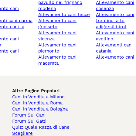
pavullo nel frignano
allevamento cani
modena
cosenza
allevamento cani lecce
allevamento cani
enti cani parma
allevamento cani
trentino-alto
grosseto
adige/südtirol
allevamento cani
allevamento cani
vicenza
avellino
a
allevamento cani
allevamenti cani
piemonte
catania
allevamento cani
allevamento cani
macerata
Altre Pagine Popolari
Cani in Vendita a Milano
Cani in Vendita a Roma
Cani in Vendita a Bologna
Forum Sui Cani
Forum Sui Gatti
Quiz: Quale Razza di Cane
Scegliere