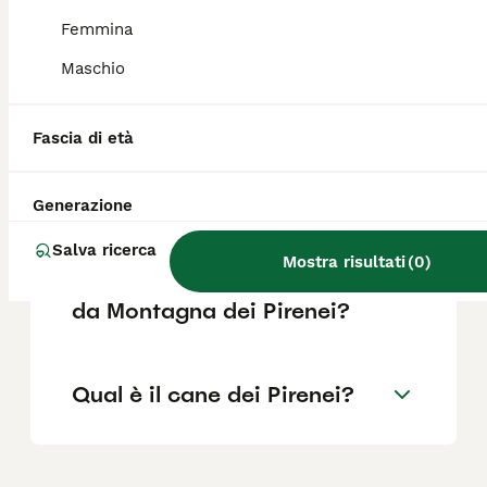
nei cani di taglia gigante che compromette la
mobilità. È fondamentale verificare questa
Femmina
predisposizione prima della riproduzione.
Maschio
Quanto costa un cucciolo di
Fascia di età
Cane da Montagna dei
Pirenei?
Generazione
Salva ricerca
Che differenza c'è tra
Mostra risultati
(
0
)
Pastore Maremmano e Cane
da Montagna dei Pirenei?
Qual è il cane dei Pirenei?