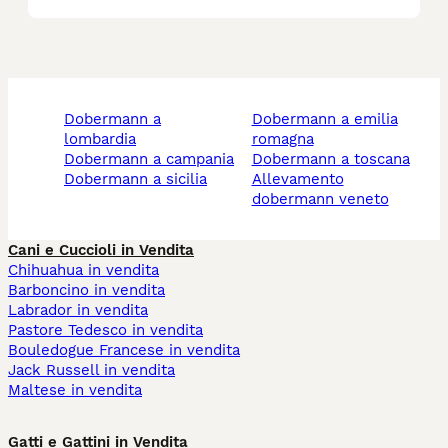
dobermann a
dobermann a emilia
lombardia
romagna
dobermann a campania
dobermann a toscana
dobermann a sicilia
allevamento
dobermann veneto
Cani e Cuccioli in Vendita
Chihuahua in vendita
Barboncino in vendita
Labrador in vendita
Pastore Tedesco in vendita
Bouledogue Francese in vendita
Jack Russell in vendita
Maltese in vendita
Gatti e Gattini in Vendita