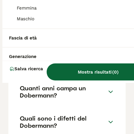
come il pedigree, la reputazione
dell'allevatore e la posizione.
Femmina
Maschio
Il Dobermann è adatto ai
bambini?
Fascia di età
Generazione
Quanto è difficile addestrare
un Dobermann?
Salva ricerca
Mostra risultati
(
0
)
Quanti anni campa un
Dobermann?
Quali sono i difetti del
Dobermann?