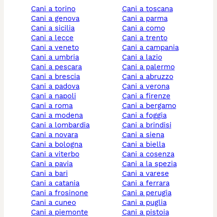
cani a torino
cani a toscana
cani a genova
cani a parma
cani a sicilia
cani a como
cani a lecce
cani a trento
cani a veneto
cani a campania
cani a umbria
cani a lazio
cani a pescara
cani a palermo
cani a brescia
cani a abruzzo
cani a padova
cani a verona
cani a napoli
cani a firenze
cani a roma
cani a bergamo
cani a modena
cani a foggia
cani a lombardia
cani a brindisi
cani a novara
cani a siena
cani a bologna
cani a biella
cani a viterbo
cani a cosenza
cani a pavia
cani a la spezia
cani a bari
cani a varese
cani a catania
cani a ferrara
cani a frosinone
cani a perugia
cani a cuneo
cani a puglia
cani a piemonte
cani a pistoia