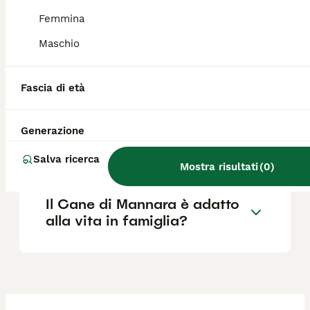
Sicilia, da sempre impiegata nella guardia
delle greggi e della masseria.
Femmina
Maschio
Cosa vuol dire cane di
mannara?
Fascia di età
Generazione
Quanto costa un cane di
mannara?
Salva ricerca
Mostra risultati
(
0
)
Il Cane di Mannara è adatto
alla vita in famiglia?