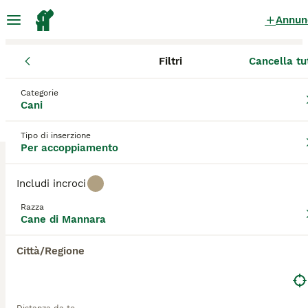
Annun
Filtri
Cancella tu
Cani
Cane di Mannara
Veneto
Provincia di Verona
San Bonif
Categorie
Cane di Mannara Cani per accoppiamento
Cani
a San Bonifacio
Tipo di inserzione
0 Cani trovati
Per accoppiamento
Cane di Mannara
Filtri
Solo di razza
Includi incroci
Il **Cane di Mannara**, noto anche come **Pastore
Razza
Siciliano** o **Cane di Mannara Siciliano**, è una razza
Cane di Mannara
Salva ricerca
Ordina
canina tradizionale originaria della Sicilia, precisamente
dalle zone montuose delle Madonie. Questo cane da
Città/Regione
pastore veniva utilizzato storicamente per proteggere le
greggi dai lupi e altri predatori. Il nome "Mannara" deriva
dal dialetto siciliano e indica il recinto per il bestiame. Dal
punto di vista fisico, il Cane di Mannara è un cane grande e