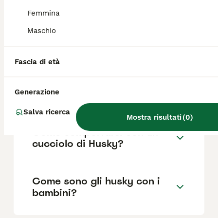
come il pedigree, la reputazione
dell'allevatore e la posizione.
Femmina
Maschio
Quanto è impegnativo un
Husky?
Fascia di età
Generazione
Per chi è adatto un Husky?
Salva ricerca
Mostra risultati
(
0
)
Come comportarsi con un
cucciolo di Husky?
Come sono gli husky con i
bambini?