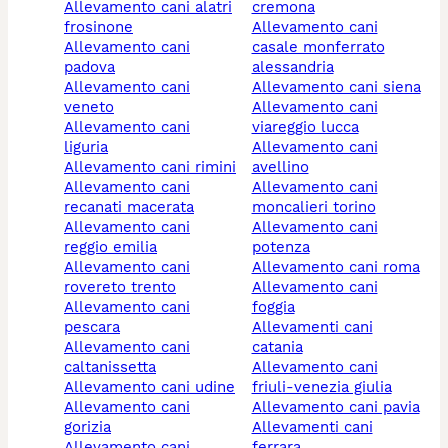
allevamento cani alatri
cremona
frosinone
allevamento cani
allevamento cani
casale monferrato
padova
alessandria
allevamento cani
allevamento cani siena
veneto
allevamento cani
allevamento cani
viareggio lucca
liguria
allevamento cani
allevamento cani rimini
avellino
allevamento cani
allevamento cani
recanati macerata
moncalieri torino
allevamento cani
allevamento cani
reggio emilia
potenza
allevamento cani
allevamento cani roma
rovereto trento
allevamento cani
allevamento cani
foggia
pescara
allevamenti cani
allevamento cani
catania
caltanissetta
allevamento cani
allevamento cani udine
friuli-venezia giulia
allevamento cani
allevamento cani pavia
gorizia
allevamenti cani
allevamento cani
ferrara