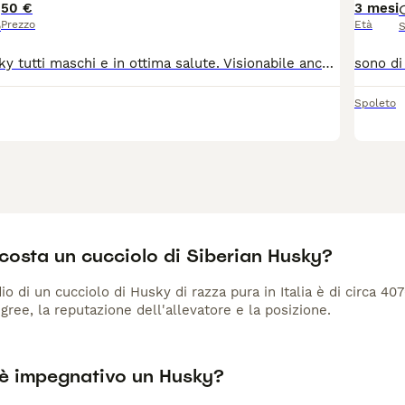
50 €
3 mesi
Prezzo
Età
o
S
4 cuccioli di husky tutti maschi e in ottima salute. Visionabile anche entrambi i genitori. Per altre info chiedere
Spoleto
costa un cucciolo di Siberian Husky?
io di un cucciolo di Husky di razza pura in Italia è di circa 40
gree, la reputazione dell'allevatore e la posizione.
è impegnativo un Husky?