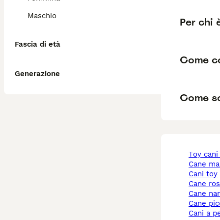
Maschio
Per chi
Fascia di età
Come co
Generazione
Come so
toy cani
cane ma
cani toy
cane ro
cane na
cane pi
cani a p