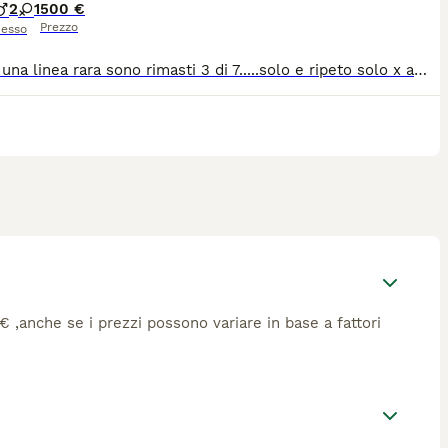
2
1
500 €
Prezzo
esso
sono di una linea rara sono rimasti 3 di 7.....solo e ripeto solo x amanti di questa razza....vengono consegnati vaccinati microchip e sverminati..... 500 ....prezzo molto basso x urgenza... il loro valore e triplo x la loro linea ....
7€ ,anche se i prezzi possono variare in base a fattori