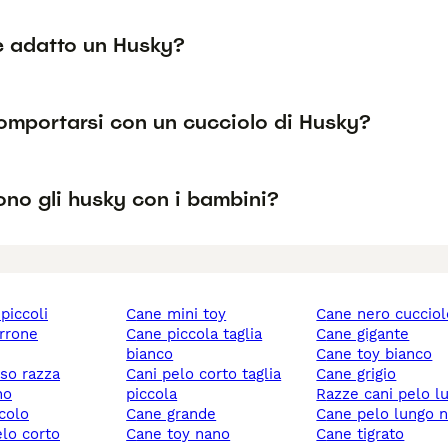
 è adatto un Husky?
mportarsi con un cucciolo di Husky?
no gli husky con i bambini?
 piccoli
cane mini toy
cane nero cuccio
rrone
cane piccola taglia
cane gigante
bianco
cane toy bianco
sso razza
cani pelo corto taglia
cane grigio
no
piccola
razze cani pelo l
ccolo
cane grande
cane pelo lungo 
elo corto
cane toy nano
cane tigrato