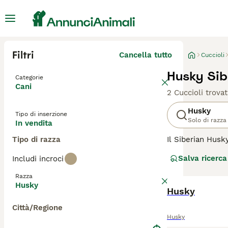
Filtri
Cancella tutto
Cuccioli
Husky Sib
Categorie
Cani
2 Cuccioli trovat
Husky
Tipo di inserzione
Solo di razza
In vendita
Tipo di razza
Il Siberian Husk
la sua straordin
Salva ricerca
Includi incroci
questa razza sono
proprietari alle
Razza
gestirli, prospe
Husky
Husky
Leggi la
nostra p
Città/Regione
Husky