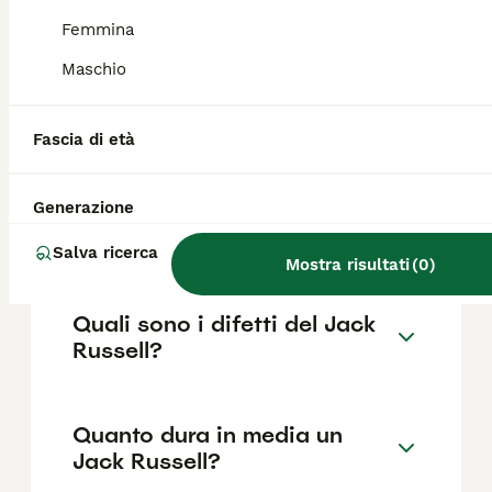
come il pedigree, la reputazione
dell'allevatore e la posizione.
Femmina
Maschio
Che differenza c'è tra jack
russel e Jack Russell Terrier?
Fascia di età
Generazione
Quanto è impegnativo un
Jack Russell?
Salva ricerca
Mostra risultati
(
0
)
Quali sono i difetti del Jack
Russell?
Quanto dura in media un
Jack Russell?