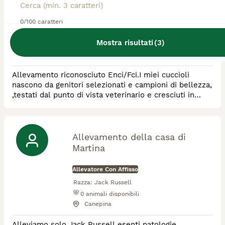
Allevatore Con Affisso
0/100 caratteri
Razza:
Jack Russell
Mostra risultati
(
3
)
1
animali disponibili
Roma
Allevamento riconosciuto Enci/Fci.I miei cuccioli
nascono da genitori selezionati e campioni di bellezza,
,testati dal punto di vista veterinario e cresciuti in
ambiente familiare, hanno caratteri dolci ed
equilibrati,pelo liscio broken e ruvido.
Allevamento della casa di
Martina
Allevatore Con Affisso
Razza:
Jack Russell
0
animali disponibili
Canepina
Alleviamo solo Jack Russell esenti patologie