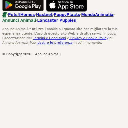
Pets4Homes
Hastnet
PuppyPlaats
MundoAnimalia
Annunci Animali
Lancaster Puppies
AnnunciAnimali.it utilizza i cookie su questo sito per migliorare la tua
esperienza utente. L'uso di questo sito Web e di altri servizi implica
l'accettazione dei
Termini e Condizioni
e
Privacy e Cookie Policy
di
AnnunciAnimali. Puoi
gestire le preferenze
in ogni momento.
© Copyright
2026
-
AnnunciAnimali