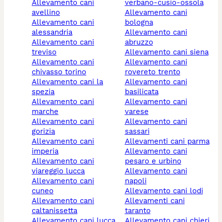
allevamento cani
verbano-cusio-ossola
avellino
allevamento cani
allevamento cani
bologna
alessandria
allevamento cani
allevamento cani
abruzzo
treviso
allevamento cani siena
allevamento cani
allevamento cani
chivasso torino
rovereto trento
allevamento cani la
allevamento cani
spezia
basilicata
allevamento cani
allevamento cani
marche
varese
allevamento cani
allevamento cani
gorizia
sassari
allevamento cani
allevamenti cani parma
imperia
allevamento cani
allevamento cani
pesaro e urbino
viareggio lucca
allevamento cani
allevamento cani
napoli
cuneo
allevamento cani lodi
allevamento cani
allevamenti cani
caltanissetta
taranto
allevamento cani lucca
allevamento cani chieri