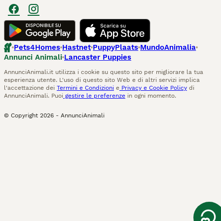
Pets4Homes
Hastnet
PuppyPlaats
MundoAnimalia
Annunci Animali
Lancaster Puppies
AnnunciAnimali.it utilizza i cookie su questo sito per migliorare la tua
esperienza utente. L'uso di questo sito Web e di altri servizi implica
l'accettazione dei
Termini e Condizioni
e
Privacy e Cookie Policy
di
AnnunciAnimali. Puoi
gestire le preferenze
in ogni momento.
© Copyright
2026
-
AnnunciAnimali