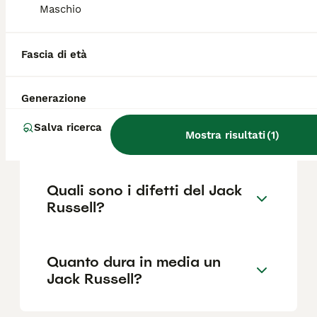
Maschio
Che differenza c'è tra jack
Fascia di età
russel e Jack Russell Terrier?
Generazione
Quanto è impegnativo un
Salva ricerca
Jack Russell?
Mostra risultati
(
1
)
Quali sono i difetti del Jack
Russell?
Quanto dura in media un
Jack Russell?