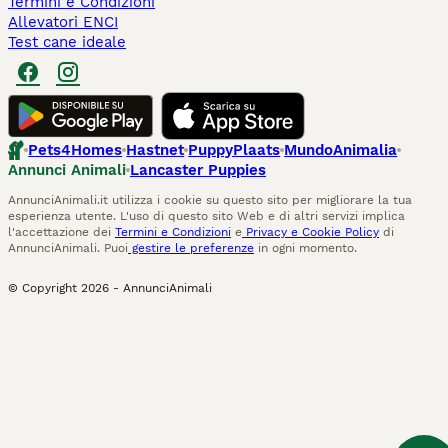
Termini e Condizioni
Allevatori ENCI
Test cane ideale
Pets4Homes
Hastnet
PuppyPlaats
MundoAnimalia
Annunci Animali
Lancaster Puppies
AnnunciAnimali.it utilizza i cookie su questo sito per migliorare la tua
esperienza utente. L'uso di questo sito Web e di altri servizi implica
l'accettazione dei
Termini e Condizioni
e
Privacy e Cookie Policy
di
AnnunciAnimali. Puoi
gestire le preferenze
in ogni momento.
© Copyright
2026
-
AnnunciAnimali