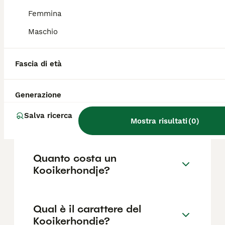
in trappole chiamate anatterie e ha rischiato
l'estinzione durante la Seconda Guerra
Femmina
Mondiale.
Maschio
Qual è la taglia del
Fascia di età
Kooikerhondje?
Generazione
Che cos'è un piccolo cane
Salva ricerca
Kooikerhondje?
Mostra risultati
(
0
)
Quanto costa un
Kooikerhondje?
Qual è il carattere del
Kooikerhondje?