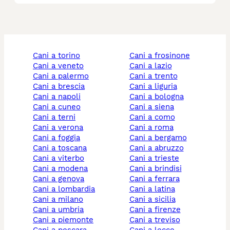
cani a torino
cani a frosinone
cani a veneto
cani a lazio
cani a palermo
cani a trento
cani a brescia
cani a liguria
cani a napoli
cani a bologna
cani a cuneo
cani a siena
cani a terni
cani a como
cani a verona
cani a roma
cani a foggia
cani a bergamo
cani a toscana
cani a abruzzo
cani a viterbo
cani a trieste
cani a modena
cani a brindisi
cani a genova
cani a ferrara
cani a lombardia
cani a latina
cani a milano
cani a sicilia
cani a umbria
cani a firenze
cani a piemonte
cani a treviso