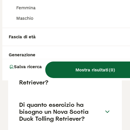
ottimo con i bambini. Si adatta
perfettamente a famiglie attive che possono
Femmina
garantirgli esercizio fisico e stimolazione
mentale quotidiana.
Maschio
Fascia di età
How much does a Nova
Scotia Toller cost?
Generazione
Salva ricerca
Quali sono i difetti del Nova
Mostra risultati
(
0
)
Scotia Duck Tolling
Retriever?
Di quanto esercizio ha
bisogno un Nova Scotia
Duck Tolling Retriever?