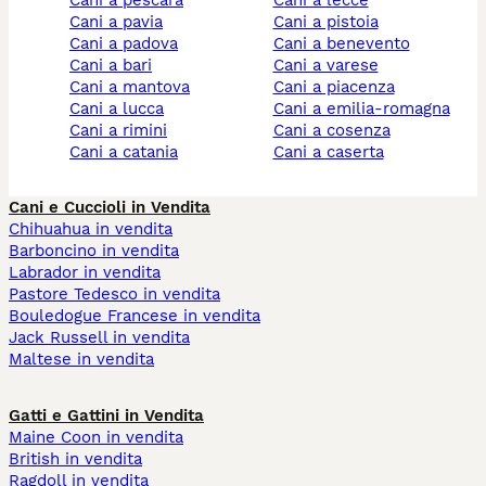
cani a pescara
cani a lecce
cani a pavia
cani a pistoia
cani a padova
cani a benevento
cani a bari
cani a varese
cani a mantova
cani a piacenza
cani a lucca
cani a emilia-romagna
cani a rimini
cani a cosenza
cani a catania
cani a caserta
Cani e Cuccioli in Vendita
Chihuahua in vendita
Barboncino in vendita
Labrador in vendita
Pastore Tedesco in vendita
Bouledogue Francese in vendita
Jack Russell in vendita
Maltese in vendita
Gatti e Gattini in Vendita
Maine Coon in vendita
British in vendita
Ragdoll in vendita