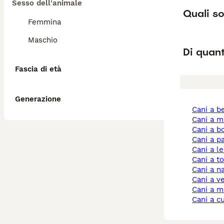
Sesso dell'animale
Quali so
Femmina
Maschio
Di quant
Fascia di età
Generazione
cani a 
cani a 
cani a 
cani a 
cani a l
cani a t
cani a n
cani a 
cani a 
cani a 