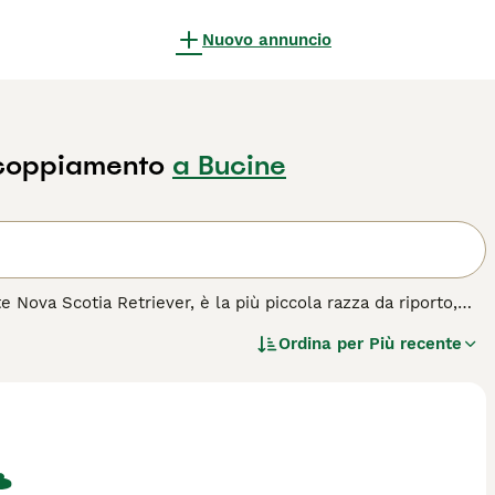
Nuovo annuncio
ccoppiamento
a Bucine
Nova Scotia Retriever, è la più piccola razza da riporto,
orecchie pendenti e occhi espressivi. Il Toller è un
Ordina per
Più recente
ratore, grazie alla sua abilità unica di "tolling" (attrarre) la
lligente e affettuoso, adatto a famiglie attive che possono
adatta bene a vari sport cinofili e ama l'acqua. Richiede una
o carattere equilibrato.
ggi la guida all'acquisto
per questa razza.