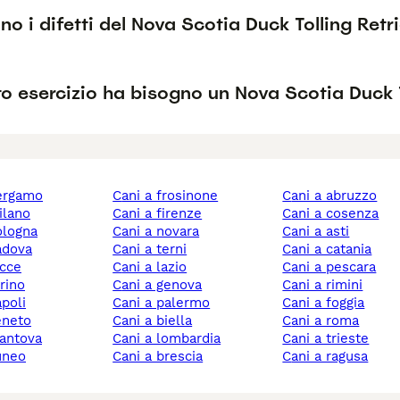
no i difetti del Nova Scotia Duck Tolling Retr
o esercizio ha bisogno un Nova Scotia Duck T
bergamo
cani a frosinone
cani a abruzzo
milano
cani a firenze
cani a cosenza
bologna
cani a novara
cani a asti
padova
cani a terni
cani a catania
ecce
cani a lazio
cani a pescara
orino
cani a genova
cani a rimini
apoli
cani a palermo
cani a foggia
veneto
cani a biella
cani a roma
mantova
cani a lombardia
cani a trieste
cuneo
cani a brescia
cani a ragusa