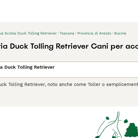
a Scotia Duck Tolling Retriever
Toscana
Provincia di Arezzo
Bucine
ia Duck Tolling Retriever Cani per a
a Duck Tolling Retriever
uck Tolling Retriever, noto anche come Toller o semplicemente 
anada. Questo cane si distingue per il suo manto rosso dorato, 
a caccia, specializzato nel richiamare le anatre a portata di spa
e alle sue doti venatorie, il Toller è un compagno gioioso, inte
o bisogno di esercizio e stimolazione mentale. Questa razza si 
precoce e un'educazione positiva per esprimere al meglio il su
il
Nova Scotia Duck Tolling Retriever è il cane giusto per te, le