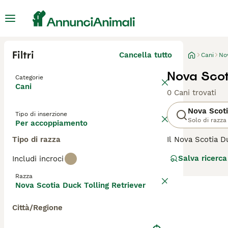
Filtri
Cancella tutto
Cani
Nov
Nova Scot
Categorie
Cani
0 Cani trovati
Nova Scoti
Tipo di inserzione
Solo di razza
Per accoppiamento
Tipo di razza
Il Nova Scotia D
originaria del C
Salva ricerca
Includi incroci
eccellente cane d
selvaggina. Oltr
Razza
soddisfare il su
Nova Scotia Duck Tolling Retriever
socializzazione 
Città/Regione
Per scoprire se 