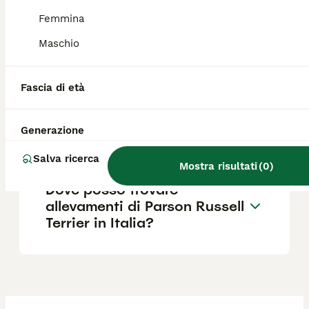
guardia per segnalare presenze sospette.
Femmina
Maschio
Quanto costa un Parson
Russell Terrier?
Fascia di età
Qual è il carattere del Parson
Generazione
Russell Terrier?
Salva ricerca
Mostra risultati
(
0
)
Dove posso trovare
allevamenti di Parson Russell
Terrier in Italia?