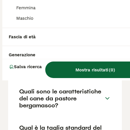
parte lanosa non fa la muta annuale, ma
cresce continuamente formando le
Femmina
caratteristiche "tacole".
Maschio
Quanto costa un cucciolo di
Fascia di età
Pastore Bergamasco?
Generazione
Qual è il carattere del cane
Salva ricerca
da pastore bergamasco?
Mostra risultati
(
0
)
Quali sono le caratteristiche
del cane da pastore
bergamasco?
Qual è la taglia standard del