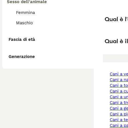
Sesso dell'animale
Femmina
Qual è l
Maschio
Fascia di età
Qual è i
Generazione
cani a 
cani a n
cani a 
cani a 
cani a 
cani a t
cani a 
cani a 
cani a t
cani a 