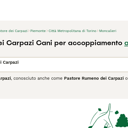
tore dei Carpazi
Piemonte
Città Metropolitana di Torino
Moncalieri
ei Carpazi Cani per accoppiamento
a
i Carpazi
arpazi
, conosciuto anche come
Pastore Rumeno dei Carpazi
o
 in Romania. Questa razza antica è stata storicamente utili
ere pecore e capre da predatori come lupi e orsi. Il Pastore de
 spesso e duro, prevalente in tonalità di grigio lupo o fulvo 
spressione vigile e calma. Il suo temperamento è fedele, cor
ratteristiche che lo rendono un eccellente guardiano. Per ques
 necessita di ampi spazi e una educazione ferma e coerente. 
egrarsi al meglio, oltre a esercizio quotidiano e cure regolar
nno un compagno fedele e un guardiano instancabile.