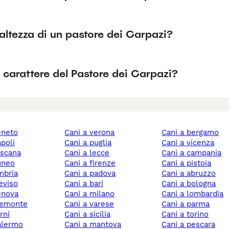
'altezza di un pastore dei Carpazi?
l carattere del Pastore dei Carpazi?
veneto
cani a verona
cani a bergamo
apoli
cani a puglia
cani a vicenza
toscana
cani a lecce
cani a campania
cuneo
cani a firenze
cani a pistoia
umbria
cani a padova
cani a abruzzo
reviso
cani a bari
cani a bologna
genova
cani a milano
cani a lombardia
piemonte
cani a varese
cani a parma
erni
cani a sicilia
cani a torino
palermo
cani a mantova
cani a pescara