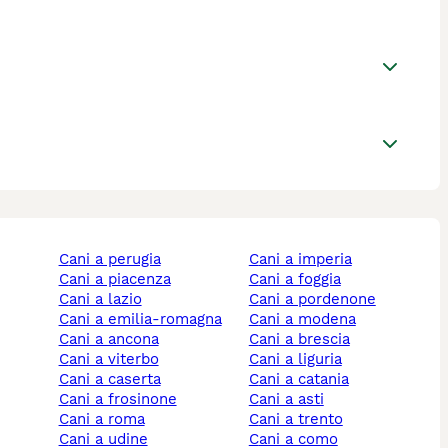
cani a perugia
cani a imperia
cani a piacenza
cani a foggia
cani a lazio
cani a pordenone
cani a emilia-romagna
cani a modena
cani a ancona
cani a brescia
cani a viterbo
cani a liguria
cani a caserta
cani a catania
cani a frosinone
cani a asti
cani a roma
cani a trento
cani a udine
cani a como