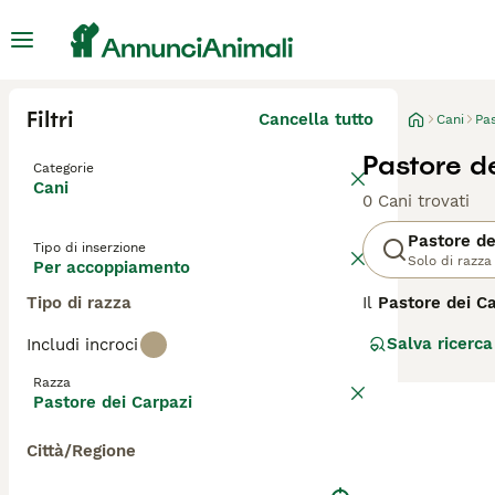
Filtri
Cancella tutto
Cani
Pas
Pastore d
Categorie
Cani
0 Cani trovati
Pastore de
Tipo di inserzione
Solo di razza
Per accoppiamento
Tipo di razza
Il
Pastore dei C
montagne Carpazi
Salva ricerca
Includi incroci
adatta a protegg
mantello doppio,
Razza
agile e con un'e
Pastore dei Carpazi
gli estranei, ca
in appartamento;
Città/Regione
continua per int
carattere ne fa