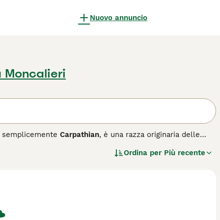
Nuovo annuncio
 Moncalieri
 semplicemente
Carpathian
, è una razza originaria delle
zzata come cane da guardiania del bestiame, particolarmente
Ordina per
Più recente
i Carpazi si distingue per il suo fisico robusto, con un
con sfumature chiare. È un cane di taglia grande, muscoloso,
aggioso e protettivo, ma anche indipendente e riservato con
to motivo, il
pastore carpazi
non è indicato per neofiti o vita
Questa razza richiede una socializzazione precoce e
i del mantello. La dedizione e la comprensione del suo