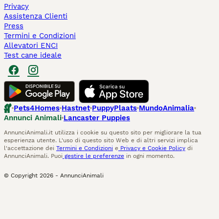
Privacy
Assistenza Clienti
Press
Termini e Condizioni
Allevatori ENCI
Test cane ideale
Pets4Homes
Hastnet
PuppyPlaats
MundoAnimalia
Annunci Animali
Lancaster Puppies
AnnunciAnimali.it utilizza i cookie su questo sito per migliorare la tua
esperienza utente. L'uso di questo sito Web e di altri servizi implica
l'accettazione dei
Termini e Condizioni
e
Privacy e Cookie Policy
di
AnnunciAnimali. Puoi
gestire le preferenze
in ogni momento.
© Copyright
2026
-
AnnunciAnimali