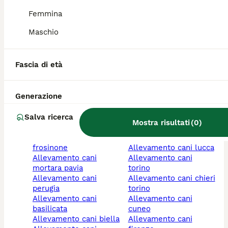
toscana
allevamento cani
Femmina
allevamento cani
modena
padova
allevamento cani
Maschio
allevamento cani
benevento
ancona
allevamento cani
allevamento cani
villabate palermo
Fascia di età
macerata
allevamento cani lecce
allevamenti cani
allevamento cani
catania
galatina
Generazione
allevamento cani rimini
allevamento cani lodi
allevamento cani forlì-
allevamento cani
Salva ricerca
cesena
novara
Mostra risultati
(
0
)
allevamenti cani prato
allevamento cani
allevamento cani
bolzano/bozen
frosinone
allevamento cani lucca
allevamento cani
allevamento cani
mortara pavia
torino
allevamento cani
allevamento cani chieri
perugia
torino
allevamento cani
allevamento cani
basilicata
cuneo
allevamento cani biella
allevamento cani