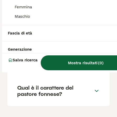
Femmina
Quali sono le caratteristiche
del cane fonnese?
Maschio
Fascia di età
Quanto costa un cucciolo di
Pastore Fonnese?
Generazione
Salva ricerca
Dove si trova il cane fonnese
Mostra risultati
(
0
)
in Sardegna?
Qual è il carattere del
pastore fonnese?