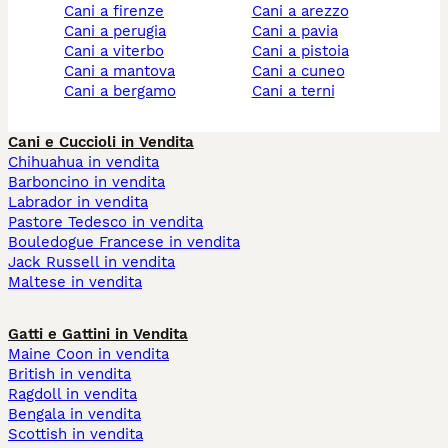
cani a firenze
cani a arezzo
cani a perugia
cani a pavia
cani a viterbo
cani a pistoia
cani a mantova
cani a cuneo
cani a bergamo
cani a terni
Cani e Cuccioli in Vendita
Chihuahua in vendita
Barboncino in vendita
Labrador in vendita
Pastore Tedesco in vendita
Bouledogue Francese in vendita
Jack Russell in vendita
Maltese in vendita
Gatti e Gattini in Vendita
Maine Coon in vendita
British in vendita
Ragdoll in vendita
Bengala in vendita
Scottish in vendita