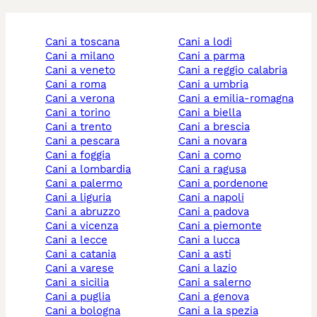
cani a toscana
cani a lodi
cani a milano
cani a parma
cani a veneto
cani a reggio calabria
cani a roma
cani a umbria
cani a verona
cani a emilia-romagna
cani a torino
cani a biella
cani a trento
cani a brescia
cani a pescara
cani a novara
cani a foggia
cani a como
cani a lombardia
cani a ragusa
cani a palermo
cani a pordenone
cani a liguria
cani a napoli
cani a abruzzo
cani a padova
cani a vicenza
cani a piemonte
cani a lecce
cani a lucca
cani a catania
cani a asti
cani a varese
cani a lazio
cani a sicilia
cani a salerno
cani a puglia
cani a genova
cani a bologna
cani a la spezia