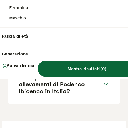
Femmina
Maschio
Quanto costa un Podenco
Ibicenco?
Fascia di età
Qual è il carattere del
Generazione
Podenco Ibicenco?
Salva ricerca
Mostra risultati
(
0
)
Dove posso trovare
allevamenti di Podenco
Ibicenco in Italia?