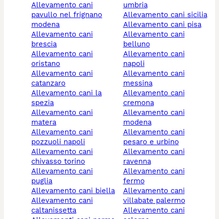
allevamento cani
umbria
pavullo nel frignano
allevamento cani sicilia
modena
allevamento cani pisa
allevamento cani
allevamento cani
brescia
belluno
allevamento cani
allevamento cani
oristano
napoli
allevamento cani
allevamento cani
catanzaro
messina
allevamento cani la
allevamento cani
spezia
cremona
allevamento cani
allevamento cani
matera
modena
allevamento cani
allevamento cani
pozzuoli napoli
pesaro e urbino
allevamento cani
allevamento cani
chivasso torino
ravenna
allevamento cani
allevamento cani
puglia
fermo
allevamento cani biella
allevamento cani
allevamento cani
villabate palermo
caltanissetta
allevamento cani