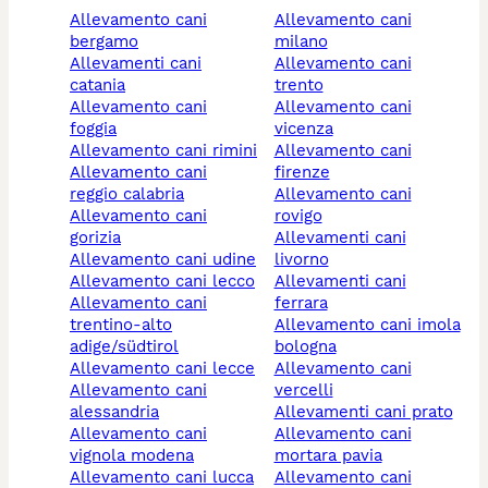
allevamento cani
allevamento cani
bergamo
milano
allevamenti cani
allevamento cani
catania
trento
allevamento cani
allevamento cani
foggia
vicenza
allevamento cani rimini
allevamento cani
allevamento cani
firenze
reggio calabria
allevamento cani
allevamento cani
rovigo
gorizia
allevamenti cani
allevamento cani udine
livorno
allevamento cani lecco
allevamenti cani
allevamento cani
ferrara
trentino-alto
allevamento cani imola
adige/südtirol
bologna
allevamento cani lecce
allevamento cani
allevamento cani
vercelli
alessandria
allevamenti cani prato
allevamento cani
allevamento cani
vignola modena
mortara pavia
allevamento cani lucca
allevamento cani