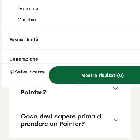
Femmina
Maschio
Quanto dura la vita di un
Pointer?
Fascia di età
Qual è il carattere del
Generazione
Pointer?
Salva ricerca
Mostra risultati
(
0
)
Quali sono i difetti del
Pointer?
Cosa devi sapere prima di
prendere un Pointer?