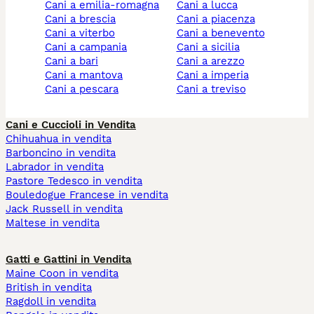
cani a emilia-romagna
cani a lucca
cani a brescia
cani a piacenza
cani a viterbo
cani a benevento
cani a campania
cani a sicilia
cani a bari
cani a arezzo
cani a mantova
cani a imperia
cani a pescara
cani a treviso
Cani e Cuccioli in Vendita
Chihuahua in vendita
Barboncino in vendita
Labrador in vendita
Pastore Tedesco in vendita
Bouledogue Francese in vendita
Jack Russell in vendita
Maltese in vendita
Gatti e Gattini in Vendita
Maine Coon in vendita
British in vendita
Ragdoll in vendita