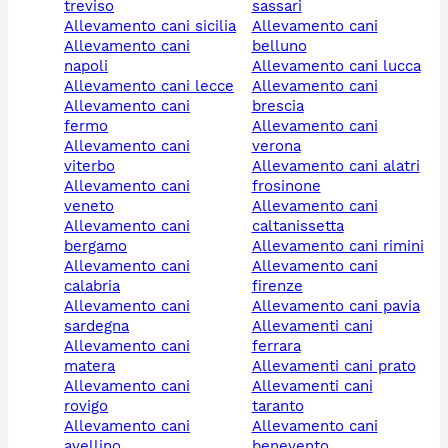
treviso
sassari
allevamento cani sicilia
allevamento cani
allevamento cani
belluno
napoli
allevamento cani lucca
allevamento cani lecce
allevamento cani
allevamento cani
brescia
fermo
allevamento cani
allevamento cani
verona
viterbo
allevamento cani alatri
allevamento cani
frosinone
veneto
allevamento cani
allevamento cani
caltanissetta
bergamo
allevamento cani rimini
allevamento cani
allevamento cani
calabria
firenze
allevamento cani
allevamento cani pavia
sardegna
allevamenti cani
allevamento cani
ferrara
matera
allevamenti cani prato
allevamento cani
allevamenti cani
rovigo
taranto
allevamento cani
allevamento cani
avellino
benevento