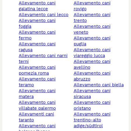
allevamento cani
allevamento cani
galatina lecce
rovigo
allevamento cani lecco
allevamento cani
allevamento cani
trento
foggia
allevamento cani
allevamento cani
veneto
fermo
allevamento cani
allevamento cani
puglia
ragusa
allevamento cani
allevamento cani narni
viareggio lucca
terni
allevamento cani
allevamento cani
avellino
pomezia roma
allevamento cani
allevamento cani
abruzzo
teramo
allevamento cani biella
allevamento cani
allevamento cani
matera
siracusa
allevamento cani
allevamento cani
villabate palermo
oristano
allevamenti cani
allevamento cani
taranto
trentino-alto
allevamento cani
adige/südtirol