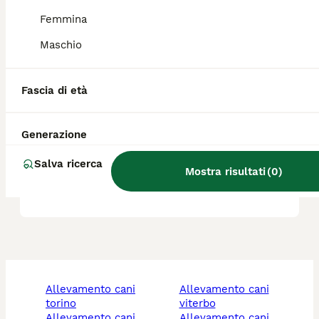
Femmina
È più forte il Presa Canario o
il cane corso?
Maschio
Fascia di età
Qual è la forza del morso del
Presa Canario?
Generazione
Salva ricerca
Qual è il carattere del Presa
Mostra risultati
(
0
)
Canario?
allevamento cani
allevamento cani
torino
viterbo
allevamento cani
allevamento cani