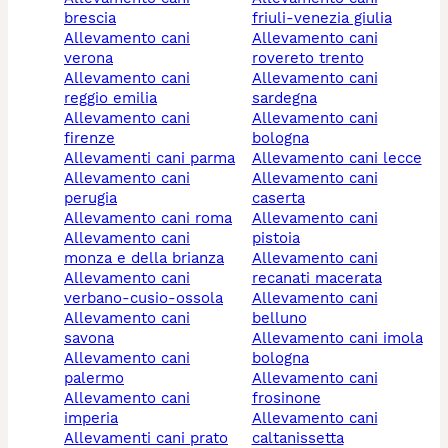
brescia
friuli-venezia giulia
allevamento cani
allevamento cani
verona
rovereto trento
allevamento cani
allevamento cani
reggio emilia
sardegna
allevamento cani
allevamento cani
firenze
bologna
allevamenti cani parma
allevamento cani lecce
allevamento cani
allevamento cani
perugia
caserta
allevamento cani roma
allevamento cani
allevamento cani
pistoia
monza e della brianza
allevamento cani
allevamento cani
recanati macerata
verbano-cusio-ossola
allevamento cani
allevamento cani
belluno
savona
allevamento cani imola
allevamento cani
bologna
palermo
allevamento cani
allevamento cani
frosinone
imperia
allevamento cani
allevamenti cani prato
caltanissetta